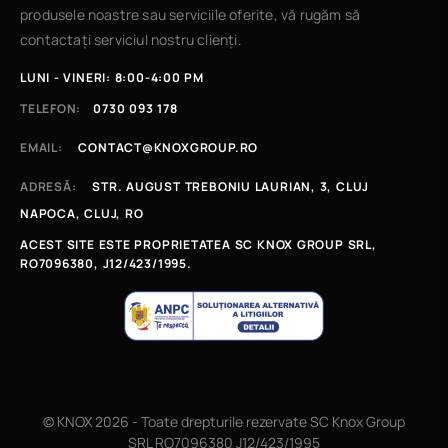
produsele noastre sau serviciile oferite, vă rugăm să
contactați serviciul nostru clienți.
LUNI - VINERI: 8:00-4:00 PM
TELEFON:
0730 093 178
EMAIL:
CONTACT@KNOXGROUP.RO
ADRESĂ:
STR. AUGUST TREBONIU LAURIAN, 3, CLUJ
NAPOCA, CLUJ, RO
ACEST SITE ESTE PROPRIETATEA SC KNOX GROUP SRL,
RO7096380, J12/423/1995.
© KNOX 2026 - Toate drepturile rezervate SC Knox Group
SRL RO7096380 J12/423/1995