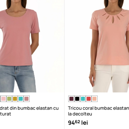
udrat din bumbac elastan cu
Tricou coral bumbac elasta
turat
la decolteu
62
94
lei