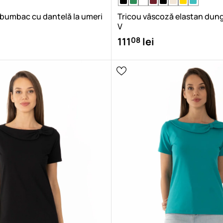
 bumbac cu dantelă la umeri
Tricou vâscoză elastan dung
V
08
111
lei