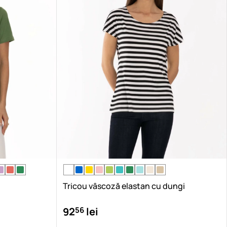
Tricou vâscoză elastan cu dungi
56
92
lei