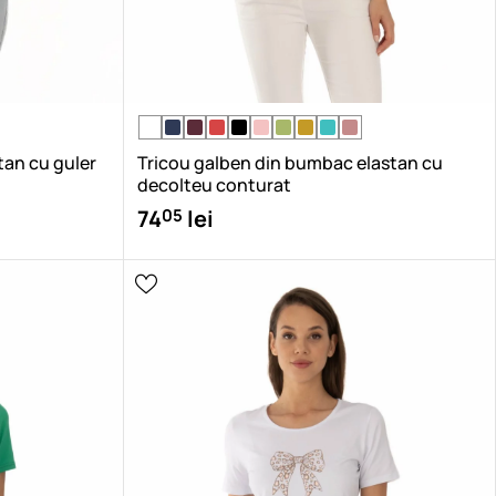
tan cu guler
Tricou galben din bumbac elastan cu
decolteu conturat
05
74
lei