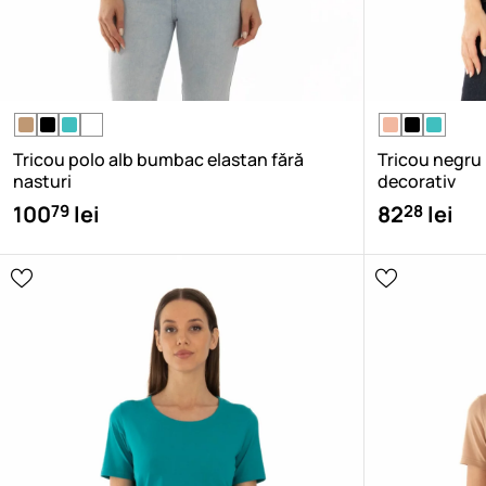
Tricou polo alb bumbac elastan fără
Tricou negru
nasturi
decorativ
79
28
100
lei
82
lei