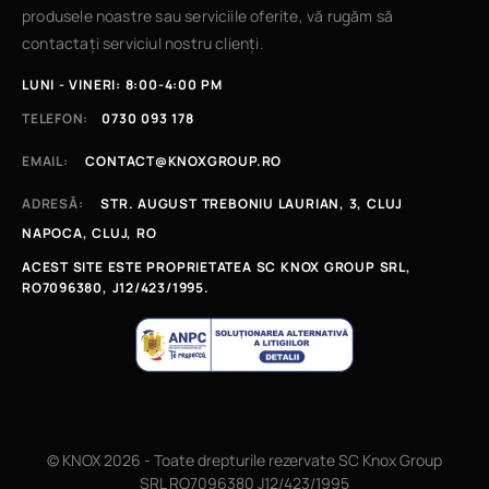
produsele noastre sau serviciile oferite, vă rugăm să
contactați serviciul nostru clienți.
LUNI - VINERI: 8:00-4:00 PM
TELEFON:
0730 093 178
EMAIL:
CONTACT@KNOXGROUP.RO
ADRESĂ:
STR. AUGUST TREBONIU LAURIAN, 3, CLUJ
NAPOCA, CLUJ, RO
ACEST SITE ESTE PROPRIETATEA SC KNOX GROUP SRL,
RO7096380, J12/423/1995.
© KNOX 2026 - Toate drepturile rezervate SC Knox Group
SRL RO7096380 J12/423/1995