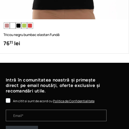
Tricou negru bumbac elastan Fundă
76
lei
11
Intră în comunitatea noastră și primește
direct pe email noutăți, oferte exclusive și
recomandări utile.
Am citit si sunt de acord cu
Politica de Confidentialitate