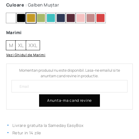
Culoare
: Galben Muștar
Marimi
M
XL
XXL
Vezi Ghidul de Marimi
Momentan produsul nu este disponibil. Lasa-ne emailul si te
anuntam cand revine in productie.
Anunta-ma cand revine
Livrare gratuita la Sameday EasyBox
Retur in 14 zile