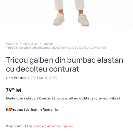
PAGINA PRINCIPALA
DAMĂ
TRICOU GALBEN DIN BUMBAC ELASTAN CU DECOLTEU CONTURAT
Tricou galben din bumbac elastan
cu decolteu conturat
Cod Produs:
T.2501.MUSTAR S
74
lei
05
Model din colecția Conturat, cu decolteu dublat și croi echilibrat.
Produs fabricat in Romania
Disponibilitate:
stoc epuizat temporar