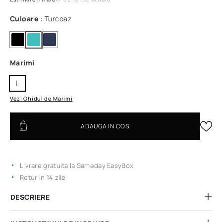
Culoare
: Turcoaz
Marimi
L
Vezi Ghidul de Marimi
ADAUGA IN COS
Livrare gratuita la Sameday EasyBox
Retur in 14 zile
DESCRIERE