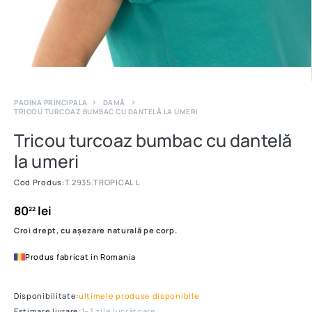
PAGINA PRINCIPALA
DAMĂ
TRICOU TURCOAZ BUMBAC CU DANTELĂ LA UMERI
Tricou turcoaz bumbac cu dantelă
la umeri
Cod Produs:
T.2935.TROPICAL L
80
lei
22
Croi drept, cu așezare naturală pe corp.
Produs fabricat in Romania
Disponibilitate:
ultimele produse disponibile
Estimare livrare:
1–3 zile lucrătoare