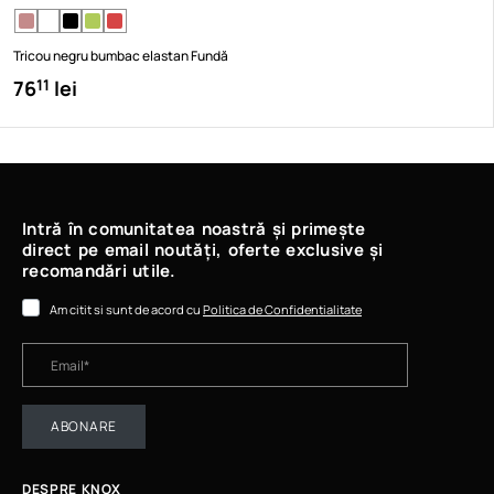
Tricou negru bumbac elastan Fundă
76
lei
11
Intră în comunitatea noastră și primește
direct pe email noutăți, oferte exclusive și
recomandări utile.
Am citit si sunt de acord cu
Politica de Confidentialitate
ABONARE
DESPRE KNOX