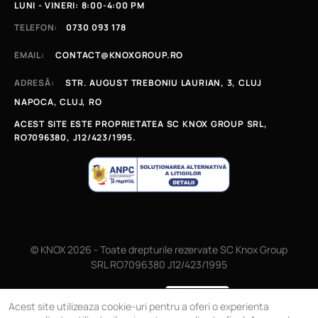
LUNI - VINERI: 8:00-4:00 PM
TELEFON:
0730 093 178
EMAIL:
CONTACT@KNOXGROUP.RO
ADRESĂ:
STR. AUGUST TREBONIU LAURIAN, 3, CLUJ
NAPOCA, CLUJ, RO
ACEST SITE ESTE PROPRIETATEA SC KNOX GROUP SRL,
RO7096380, J12/423/1995.
© KNOX 2026 - Toate drepturile rezervate SC Knox Group
SRL RO7096380 J12/423/1995
Magazin online
Acest site utilizeaza cookie-uri pentru a oferi o experienta