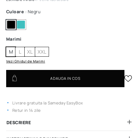
Culoare
: Negru
Marimi
M
L
XL
XXL
Vezi Ghidul de Marimi
ADAUGA IN COS
Livrare gratuita la Sameday EasyBox
Retur in 14 zile
DESCRIERE