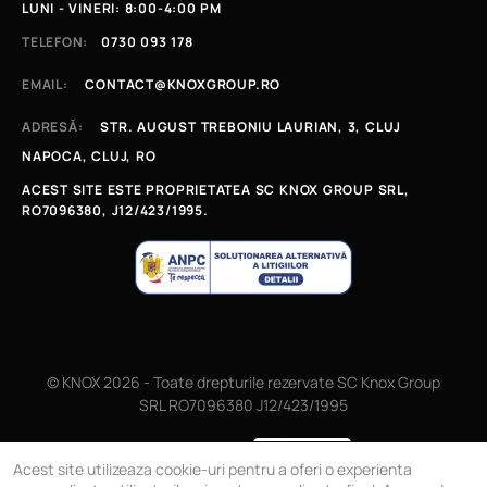
LUNI - VINERI: 8:00-4:00 PM
TELEFON:
0730 093 178
EMAIL:
CONTACT@KNOXGROUP.RO
ADRESĂ:
STR. AUGUST TREBONIU LAURIAN, 3, CLUJ
NAPOCA, CLUJ, RO
ACEST SITE ESTE PROPRIETATEA SC KNOX GROUP SRL,
RO7096380, J12/423/1995.
© KNOX 2026 - Toate drepturile rezervate SC Knox Group
SRL RO7096380 J12/423/1995
Magazin online
Acest site utilizeaza cookie-uri pentru a oferi o experienta