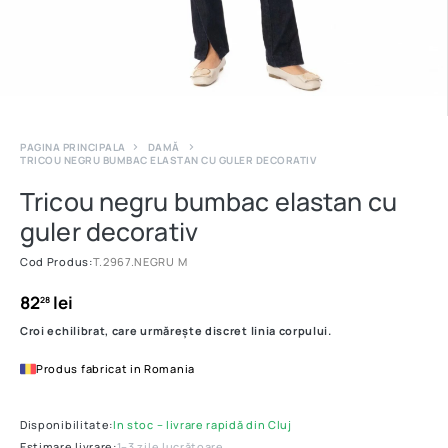
PAGINA PRINCIPALA
DAMĂ
TRICOU NEGRU BUMBAC ELASTAN CU GULER DECORATIV
Tricou negru bumbac elastan cu
guler decorativ
Cod Produs:
T.2967.NEGRU M
82
lei
28
Croi echilibrat, care urmărește discret linia corpului.
Produs fabricat in Romania
Disponibilitate:
In stoc – livrare rapidă din Cluj
Estimare livrare:
1–3 zile lucrătoare