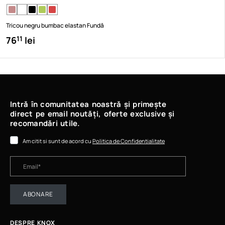
Tricou negru bumbac elastan Fundă
76
lei
11
Intră în comunitatea noastră și primește
direct pe email noutăți, oferte exclusive și
recomandări utile.
Am citit si sunt de acord cu
Politica de Confidentialitate
ABONARE
DESPRE KNOX