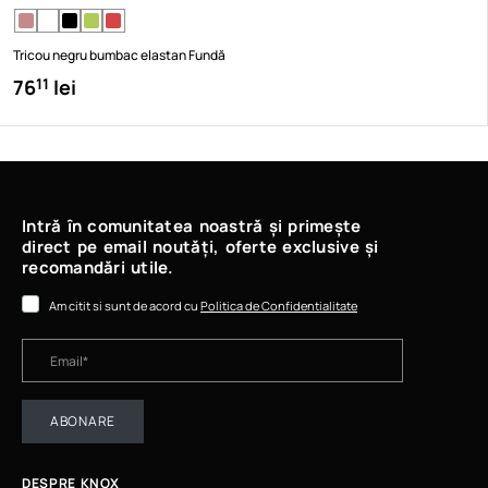
Tricou negru bumbac elastan Fundă
76
lei
11
Intră în comunitatea noastră și primește
direct pe email noutăți, oferte exclusive și
recomandări utile.
Am citit si sunt de acord cu
Politica de Confidentialitate
ABONARE
DESPRE KNOX