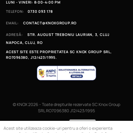
LUNI - VINERI: 8:00-4:00 PM
TELEFON:
0730 093 178
EMAIL:
CONTACT@KNOXGROUP.RO
ADRESĂ:
STR. AUGUST TREBONIU LAURIAN, 3, CLUJ
NAPOCA, CLUJ, RO
ACEST SITE ESTE PROPRIETATEA SC KNOX GROUP SRL,
RO7096380, J12/423/1995.
© KNOX 2026 - Toate drepturile rezervate SC Knox Group
SRL RO7096380 J12/423/1995
Magazin online
Acest site utilizeaza cookie-uri pentru a oferi o experienta