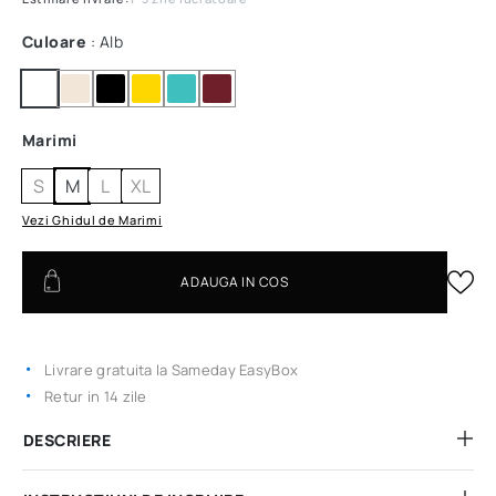
Culoare
: Alb
Marimi
S
M
L
XL
Vezi Ghidul de Marimi
ADAUGA IN COS
Livrare gratuita la Sameday EasyBox
Retur in 14 zile
DESCRIERE