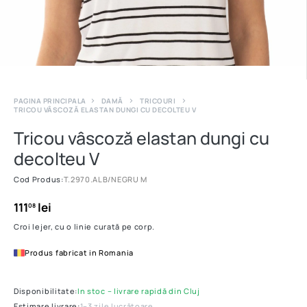
PAGINA PRINCIPALA
DAMĂ
TRICOURI
TRICOU VÂSCOZĂ ELASTAN DUNGI CU DECOLTEU V
Tricou vâscoză elastan dungi cu
decolteu V
Cod Produs:
T.2970.ALB/NEGRU M
111
lei
08
Croi lejer, cu o linie curată pe corp.
Produs fabricat in Romania
Disponibilitate:
In stoc – livrare rapidă din Cluj
Estimare livrare:
1–3 zile lucrătoare