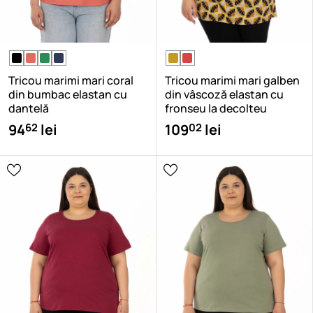
Tricou marimi mari coral
Tricou marimi mari galben
din bumbac elastan cu
din vâscoză elastan cu
dantelă
fronseu la decolteu
62
02
94
lei
109
lei