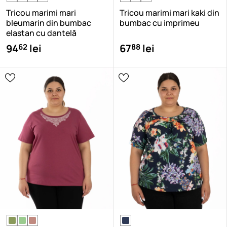
Tricou marimi mari
Tricou marimi mari kaki din
bleumarin din bumbac
bumbac cu imprimeu
elastan cu dantelă
62
88
94
lei
67
lei