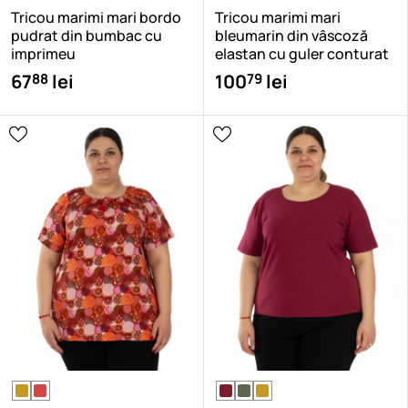
Tricou marimi mari bordo
Tricou marimi mari
pudrat din bumbac cu
bleumarin din vâscoză
imprimeu
elastan cu guler conturat
88
79
67
lei
100
lei