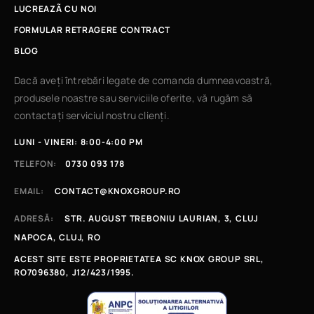
LUCREAZÃ CU NOI
FORMULAR RETRAGERE CONTRACT
BLOG
Dacă aveți întrebări legate de comanda dumneavoastră,
produsele noastre sau serviciile oferite, vă rugăm să
contactați serviciul nostru clienți.
LUNI - VINERI: 8:00-4:00 PM
TELEFON:
0730 093 178
EMAIL:
CONTACT@KNOXGROUP.RO
ADRESĂ:
STR. AUGUST TREBONIU LAURIAN, 3, CLUJ
NAPOCA, CLUJ, RO
ACEST SITE ESTE PROPRIETATEA SC KNOX GROUP SRL,
RO7096380, J12/423/1995.