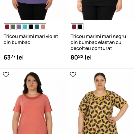
Tricou mărimi mari violet
Tricou marimi mari negru
din bumbac
din bumbac elastan cu
decolteu conturat
77
22
63
lei
80
lei