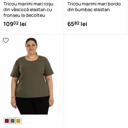
Tricou marimi mari roșu
Tricou marimi mari bordo
din vâscoză elastan cu
din bumbac elastan
fronseu la decolteu
02
82
109
lei
65
lei