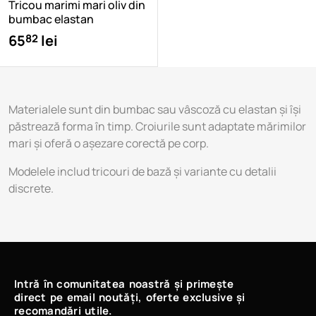
Tricou marimi mari oliv din
bumbac elastan
82
65
lei
Materialele sunt din bumbac sau vâscoză cu elastan și își
păstrează forma în timp. Croiurile sunt adaptate mărimilor
mari și oferă o așezare corectă pe corp.
Modelele includ tricouri de bază și variante cu detalii
discrete.
Intră în comunitatea noastră și primește
direct pe email noutăți, oferte exclusive și
recomandări utile.