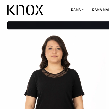
DAMĂ
DAMĂ MĂR