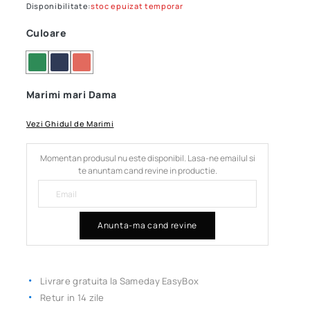
Disponibilitate:
stoc epuizat temporar
Culoare
Marimi mari Dama
Vezi Ghidul de Marimi
Momentan produsul nu este disponibil. Lasa-ne emailul si
te anuntam cand revine in productie.
Anunta-ma cand revine
Livrare gratuita la Sameday EasyBox
Retur in 14 zile