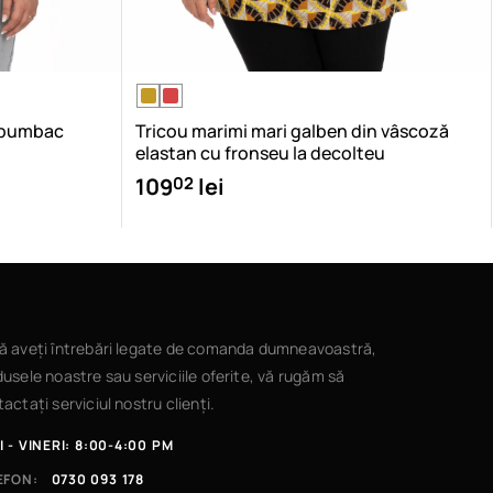
n bumbac
Tricou marimi mari galben din vâscoză
elastan cu fronseu la decolteu
02
109
lei
ă aveți întrebări legate de comanda dumneavoastră,
usele noastre sau serviciile oferite, vă rugăm să
actați serviciul nostru clienți.
I - VINERI: 8:00-4:00 PM
EFON:
0730 093 178