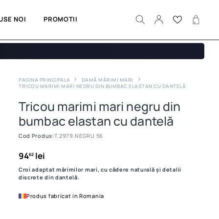
USE NOI
PROMOTII
PAGINA PRINCIPALA
DAMĂ MĂRIMI MARI
TRICOU MARIMI MARI NEGRU DIN BUMBAC ELASTAN CU DANTELĂ
Tricou marimi mari negru din
bumbac elastan cu dantelă
Cod Produs:
T.2979.NEGRU 56
94
lei
62
Croi adaptat mărimilor mari, cu cădere naturală și detalii
discrete din dantelă.
Produs fabricat in Romania