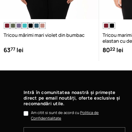
Tricou mărimi mari violet din bumbac
Tricou marim
elastan cu d
77
22
63
lei
80
lei
Intră în comunitatea noastră și primește
direct pe email noutăți, oferte exclusive și
recomandări utile.
Am citit si sunt de acord cu
Politica de
Confidentialitate