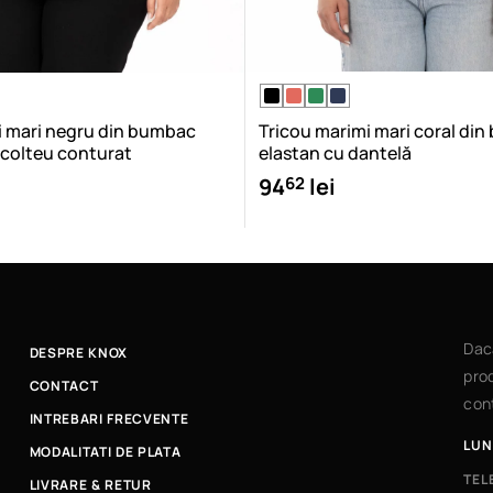
i mari negru din bumbac
Tricou marimi mari coral di
ecolteu conturat
elastan cu dantelă
62
94
lei
Dac
DESPRE KNOX
prod
CONTACT
cont
INTREBARI FRECVENTE
LUN
MODALITATI DE PLATA
TEL
LIVRARE & RETUR