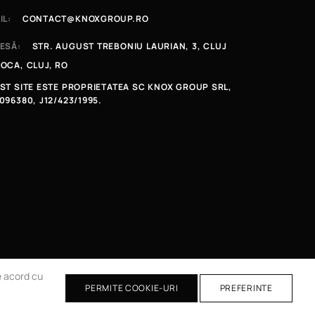
IL:
CONTACT@KNOXGROUP.RO
ESĂ:
STR. AUGUST TREBONIU LAURIAN, 3, CLUJ
OCA, CLUJ, RO
ST SITE ESTE PROPRIETATEA SC KNOX GROUP SRL,
096380, J12/423/1995.
de acord cu
PERMITE COOKIE-URI
PREFERINTE