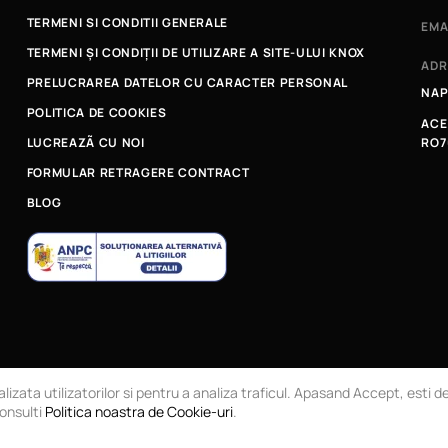
TERMENI SI CONDITII GENERALE
EMA
TERMENI ȘI CONDIȚII DE UTILIZARE A SITE-ULUI KNOX
ADR
PRELUCRAREA DATELOR CU CARACTER PERSONAL
NAP
POLITICA DE COOKIES
ACE
LUCREAZÃ CU NOI
RO7
FORMULAR RETRAGERE CONTRACT
BLOG
RL
Magazin online
lizata utilizatorilor si pentru a analiza traficul. Apasand Accept, esti 
consulti
Politica noastra de Cookie-uri
.