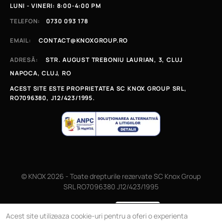
LUNI - VINERI: 8:00-4:00 PM
TELEFON:
0730 093 178
EMAIL:
CONTACT@KNOXGROUP.RO
ADRESĂ:
STR. AUGUST TREBONIU LAURIAN, 3, CLUJ
NAPOCA, CLUJ, RO
ACEST SITE ESTE PROPRIETATEA SC KNOX GROUP SRL,
RO7096380, J12/423/1995.
© KNOX 2026 - Toate drepturile rezervate SC Knox Group
SRL RO7096380 J12/423/1995
Magazin online
Acest site utilizeaza cookie-uri pentru a oferi o experienta