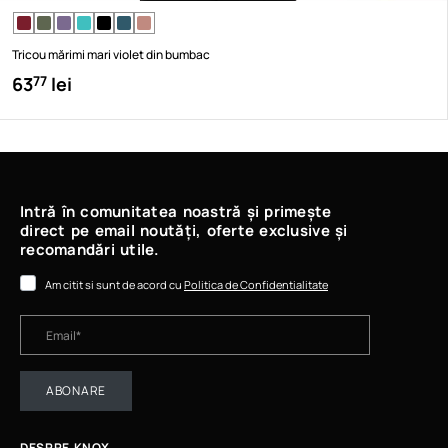
Tricou mărimi mari violet din bumbac
63
lei
77
Intră în comunitatea noastră și primește
direct pe email noutăți, oferte exclusive și
recomandări utile.
Am citit si sunt de acord cu
Politica de Confidentialitate
ABONARE
DESPRE KNOX