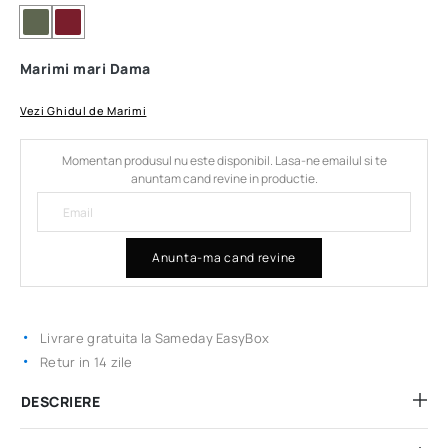
Marimi mari Dama
Vezi Ghidul de Marimi
Momentan produsul nu este disponibil. Lasa-ne emailul si te
anuntam cand revine in productie.
Anunta-ma cand revine
Livrare gratuita la Sameday EasyBox
Retur in 14 zile
DESCRIERE