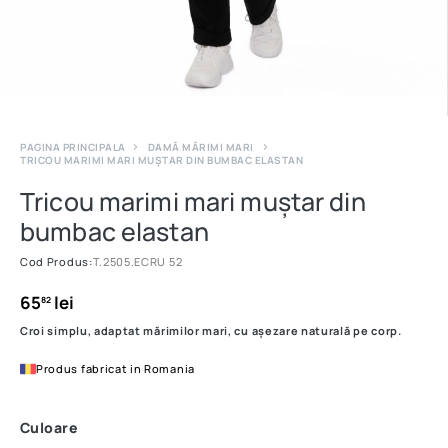
PAGINA PRINCIPALA
DAMĂ MĂRIMI MARI
TRICOU MARIMI MARI MUȘTAR DIN BUMBAC ELASTAN
Tricou marimi mari muștar din
bumbac elastan
Cod Produs:
T.2505.ECRU 52
65
lei
82
Croi simplu, adaptat mărimilor mari, cu așezare naturală pe corp.
Produs fabricat in Romania
Culoare