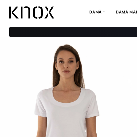
DAMĂ
DAMĂ MĂR