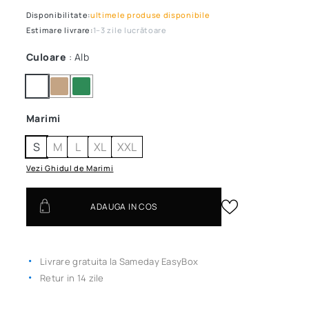
Disponibilitate:
ultimele produse disponibile
Estimare livrare:
1–3 zile lucrătoare
Culoare
: Alb
Marimi
S
M
L
XL
XXL
Vezi Ghidul de Marimi
ADAUGA IN COS
Livrare gratuita la Sameday EasyBox
Retur in 14 zile