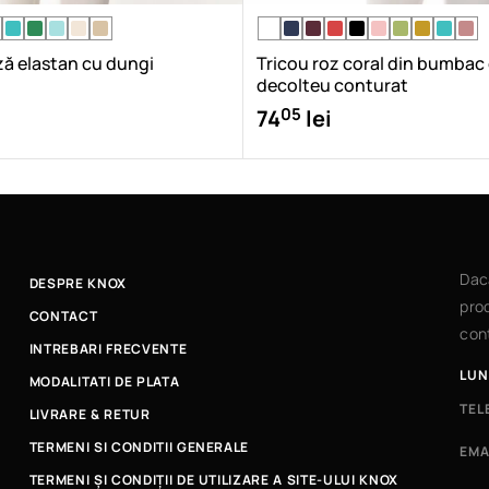
ză elastan cu dungi
Tricou roz coral din bumbac
decolteu conturat
05
74
lei
Dac
DESPRE KNOX
prod
CONTACT
cont
INTREBARI FRECVENTE
LUN
MODALITATI DE PLATA
TEL
LIVRARE & RETUR
TERMENI SI CONDITII GENERALE
EMA
TERMENI ȘI CONDIȚII DE UTILIZARE A SITE-ULUI KNOX