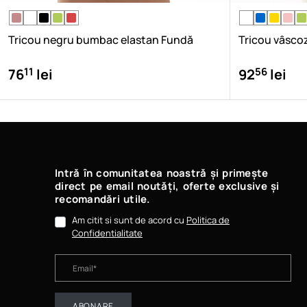
Tricou negru bumbac elastan Fundă
Tricou vâsco
11
56
76
lei
92
lei
Intră în comunitatea noastră și primește
direct pe email noutăți, oferte exclusive și
recomandări utile.
Am citit si sunt de acord cu
Politica de
Confidentialitate
ABONARE