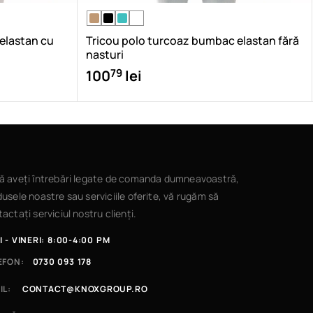
 elastan cu
Tricou polo turcoaz bumbac elastan fără
nasturi
79
100
lei
ă aveți întrebări legate de comanda dumneavoastră,
usele noastre sau serviciile oferite, vă rugăm să
actați serviciul nostru clienți.
I - VINERI: 8:00-4:00 PM
EFON:
0730 093 178
IL:
CONTACT@KNOXGROUP.RO