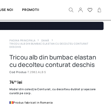
USE NOI
PROMOTII
PAGINA PRINCIPALA
DAMĂ
TRICOU ALB DIN BUMBAC ELASTAN CU DECOLTEU CONTURAT
DESCHIS
Tricou alb din bumbac elastan
cu decolteu conturat deschis
Cod Produs:
T.2982.ALB S
74
lei
05
Model din colecția Conturat, cu decolteu dublat și așezare
curată pe corp.
Produs fabricat in Romania