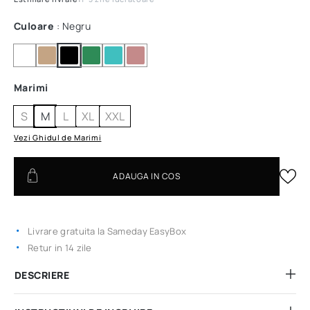
Culoare
: Negru
Marimi
S
M
L
XL
XXL
Vezi Ghidul de Marimi
ADAUGA IN COS
Livrare gratuita la Sameday EasyBox
Retur in 14 zile
DESCRIERE