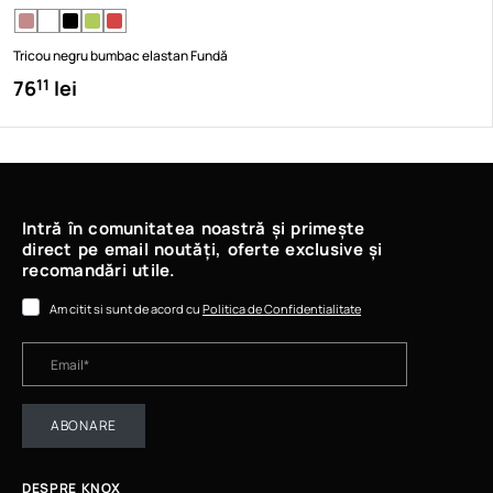
Tricou negru bumbac elastan Fundă
76
lei
11
Intră în comunitatea noastră și primește
direct pe email noutăți, oferte exclusive și
recomandări utile.
Am citit si sunt de acord cu
Politica de Confidentialitate
ABONARE
DESPRE KNOX