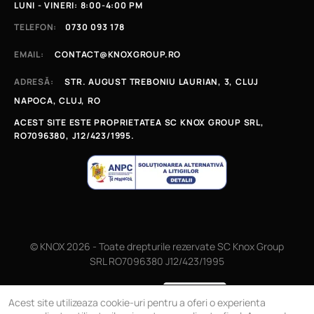
LUNI - VINERI: 8:00-4:00 PM
TELEFON:
0730 093 178
EMAIL:
CONTACT@KNOXGROUP.RO
ADRESĂ:
STR. AUGUST TREBONIU LAURIAN, 3, CLUJ
NAPOCA, CLUJ, RO
ACEST SITE ESTE PROPRIETATEA SC KNOX GROUP SRL,
RO7096380, J12/423/1995.
© KNOX 2026 - Toate drepturile rezervate SC Knox Group
SRL RO7096380 J12/423/1995
Magazin online
Acest site utilizeaza cookie-uri pentru a oferi o experienta