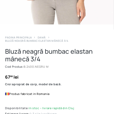
PAGINA PRINCIPALA
DAMĂ
BLUZĂ NEAGRĂ BUMBAC ELASTAN MÂNECĂ 3/4
Bluză neagră bumbac elastan
mânecă 3/4
Cod Produs:
B.2400.NEGRU M
67
lei
88
Croi apropiat de corp, model de bază.
Produs fabricat in Romania
Disponibilitate:
In stoc – livrare rapidă din Cluj
Estimare livrare:
1–3 zile lucrătoare