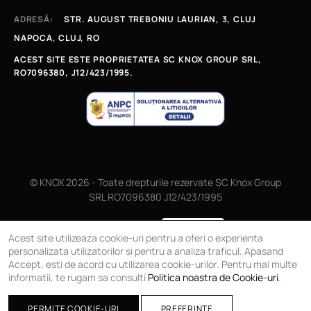
ADRESĂ:
STR. AUGUST TREBONIU LAURIAN, 3, CLUJ
NAPOCA, CLUJ, RO
ACEST SITE ESTE PROPRIETATEA SC KNOX GROUP SRL,
RO7096380, J12/423/1995.
© KNOX 2026 - Toate drepturile rezervate SC Knox Group
SRL RO7096380 J12/423/1995
Magazin online
Acest site utilizeaza cookie-uri pentru a oferi o experienta
personalizata utilizatorilor si pentru a analiza traficul. Apasand
Accept, esti de acord cu utilizarea cookie-urilor. Pentru mai multe
informatii, te rugam sa consulti
Politica noastra de Cookie-uri
.
PERMITE COOKIE-URI
PREFERINTE