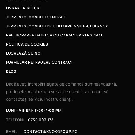
LIVRARE & RETUR
TERMENI SI CONDITII GENERALE
TERMENI ȘI CONDIȚII DE UTILIZARE A SITE-ULUI KNOX
PRELUCRAREA DATELOR CU CARACTER PERSONAL
POLITICA DE COOKIES
LUCREAZÃ CU NOI
FORMULAR RETRAGERE CONTRACT
BLOG
Dacă aveți întrebări legate de comanda dumneavoastră,
produsele noastre sau serviciile oferite, vă rugăm să
contactați serviciul nostru clienți.
LUNI - VINERI: 8:00-4:00 PM
TELEFON:
0730 093 178
EMAIL:
CONTACT@KNOXGROUP.RO