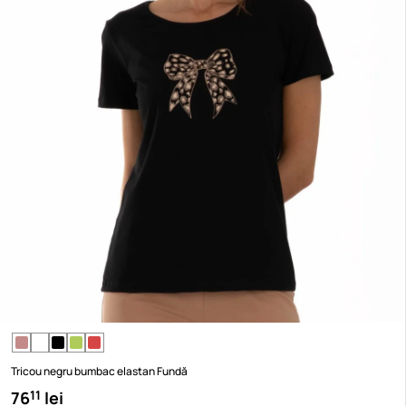
Tricou negru bumbac elastan Fundă
76
lei
11