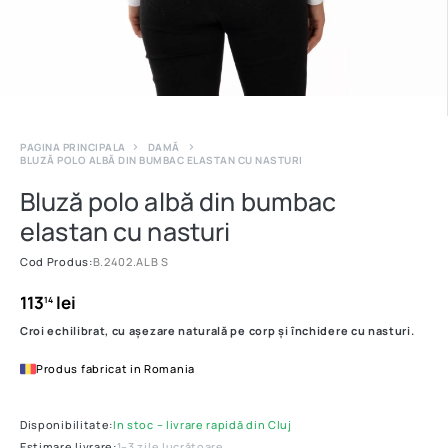
PAGINA PRINCIPALA
DAMĂ
BLUZĂ POLO ALBĂ DIN BUMBAC ELASTAN CU NASTURI
Bluză polo albă din bumbac
elastan cu nasturi
Cod Produs:
B.2402.ALB S
113
lei
14
Croi echilibrat, cu așezare naturală pe corp și închidere cu nasturi.
Produs fabricat in Romania
Disponibilitate:
In stoc – livrare rapidă din Cluj
Estimare livrare:
1–3 zile lucrătoare