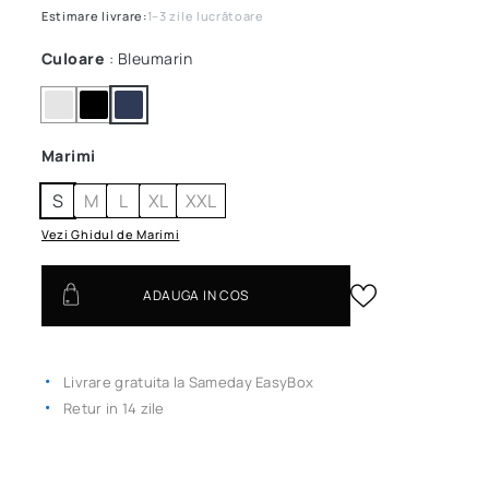
Estimare livrare:
1–3 zile lucrătoare
Culoare
: Bleumarin
Marimi
S
M
L
XL
XXL
Vezi Ghidul de Marimi
ADAUGA IN COS
Livrare gratuita la Sameday EasyBox
Retur in 14 zile