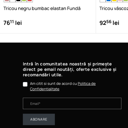
Tricou negru bumbac elastan Fundă
Tricou vâsco
11
56
76
lei
92
lei
Intră în comunitatea noastră și primește
direct pe email noutăți, oferte exclusive și
recomandări utile.
Am citit si sunt de acord cu
Politica de
Confidentialitate
ABONARE