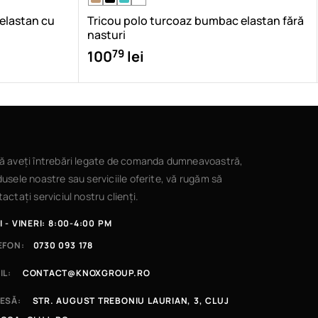
 elastan cu
Tricou polo turcoaz bumbac elastan fără
nasturi
79
100
lei
ă aveți întrebări legate de comanda dumneavoastră,
usele noastre sau serviciile oferite, vă rugăm să
actați serviciul nostru clienți.
I - VINERI: 8:00-4:00 PM
EFON:
0730 093 178
IL:
CONTACT@KNOXGROUP.RO
ESĂ:
STR. AUGUST TREBONIU LAURIAN, 3, CLUJ