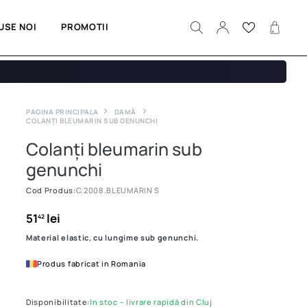
USE NOI
PROMOTII
PAGINA PRINCIPALA
DAMĂ
COLANȚI BLEUMARIN SUB GENUNCHI
Colanți bleumarin sub
genunchi
Cod Produs:
C.2008.BLEUMARIN S
51
lei
42
Material elastic, cu lungime sub genunchi.
Produs fabricat in Romania
Disponibilitate:
In stoc – livrare rapidă din Cluj