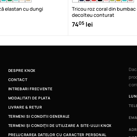
ză elastan cu dungi
Tricou roz coral din bumbac
decolteu conturat
05
74
lei
Dac
DESPRE KNOX
prod
CONTACT
cont
INTREBARI FRECVENTE
LUN
MODALITATI DE PLATA
TEL
LIVRARE & RETUR
TERMENI SI CONDITII GENERALE
EMA
TERMENI ȘI CONDIȚII DE UTILIZARE A SITE-ULUI KNOX
ADR
PRELUCRAREA DATELOR CU CARACTER PERSONAL