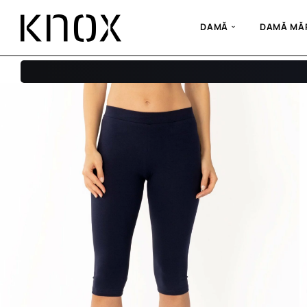
DAMĂ
DAMĂ MĂR