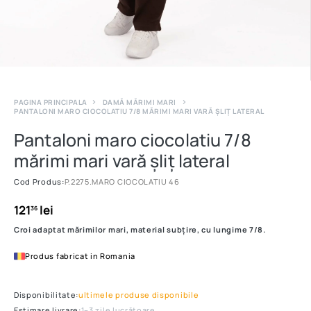
PAGINA PRINCIPALA
DAMĂ MĂRIMI MARI
PANTALONI MARO CIOCOLATIU 7/8 MĂRIMI MARI VARĂ ȘLIȚ LATERAL
Pantaloni maro ciocolatiu 7/8
mărimi mari vară șliț lateral
Cod Produs:
P.2275.MARO CIOCOLATIU 46
121
lei
36
Croi adaptat mărimilor mari, material subțire, cu lungime 7/8.
Produs fabricat in Romania
Disponibilitate:
ultimele produse disponibile
Estimare livrare:
1–3 zile lucrătoare