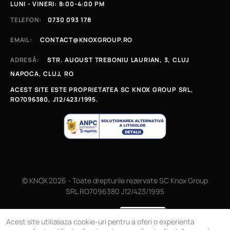
LUNI - VINERI: 8:00-4:00 PM
TELEFON:
0730 093 178
EMAIL:
CONTACT@KNOXGROUP.RO
ADRESĂ:
STR. AUGUST TREBONIU LAURIAN, 3, CLUJ
NAPOCA, CLUJ, RO
ACEST SITE ESTE PROPRIETATEA SC KNOX GROUP SRL,
RO7096380, J12/423/1995.
© KNOX 2026 - Toate drepturile rezervate SC Knox Group
SRL RO7096380 J12/423/1995
Magazin online
Acest site utilizeaza cookie-uri pentru a oferi o experienta