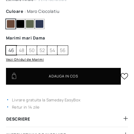
Culoare
: Maro Ciocolatiu
Marimi mari Dama
46
48
50
52
54
56
Vezi Ghidul de Marimi
ADAUGA IN COS
Livrare gratuita la Sameday EasyBox
Retur in 14 zile
DESCRIERE