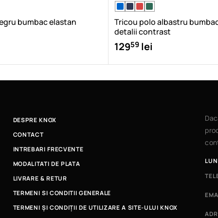
negru bumbac elastan
Tricou polo albastru bumbac
detalii contrast
59
129
lei
Dac
DESPRE KNOX
prod
CONTACT
cont
INTREBARI FRECVENTE
LUN
MODALITATI DE PLATA
TEL
LIVRARE & RETUR
TERMENI SI CONDITII GENERALE
EMA
TERMENI ȘI CONDIȚII DE UTILIZARE A SITE-ULUI KNOX
ADR