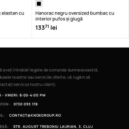
 elastan cu
Hanorac negru oversized bumbac cu
interior pufos și glugă
71
133
lei
ă aveți întrebări legate de comanda dumneavoastră,
usele noastre sau serviciile oferite, vă rugăm să
actați serviciul nostru clienți.
I - VINERI: 8:00-4:00 PM
EFON:
0730 093 178
IL:
CONTACT@KNOXGROUP.RO
ESĂ:
STR. AUGUST TREBONIU LAURIAN, 3, CLUJ