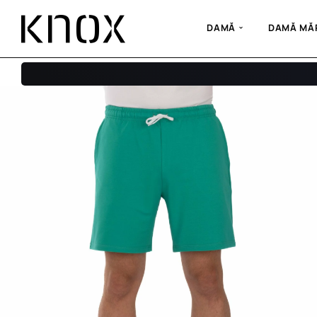
DAMĂ
DAMĂ MĂR