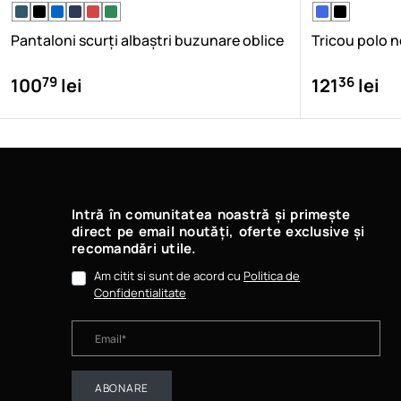
Pantaloni scurți albaștri buzunare oblice
Tricou polo 
79
36
100
lei
121
lei
Intră în comunitatea noastră și primește
direct pe email noutăți, oferte exclusive și
recomandări utile.
Am citit si sunt de acord cu
Politica de
Confidentialitate
ABONARE