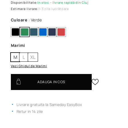
Disponibilitate:
In stoc – livrare rapidă din Cluj
Estimare livrare:
1–3 zile lucrătoare
Culoare
: Verde
Marimi
M
L
XL
Vezi Ghidul de Marimi
ADAUGA IN COS
Livrare gratuita la Sameday EasyBox
Retur in 14 zile