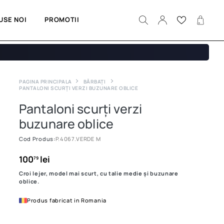
USE NOI
PROMOTII
PAGINA PRINCIPALA
BĂRBAȚI
PANTALONI SCURȚI VERZI BUZUNARE OBLICE
Pantaloni scurți verzi
buzunare oblice
Cod Produs:
P.4067.VERDE M
100
lei
79
Croi lejer, model mai scurt, cu talie medie și buzunare
oblice.
Produs fabricat in Romania