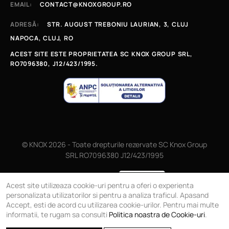
EMAIL:
CONTACT@KNOXGROUP.RO
ADRESĂ:
STR. AUGUST TREBONIU LAURIAN, 3, CLUJ
NAPOCA, CLUJ, RO
ACEST SITE ESTE PROPRIETATEA SC KNOX GROUP SRL,
RO7096380, J12/423/1995.
© KNOX 2026 - Toate drepturile rezervate SC Knox Group
SRL RO7096380 J12/423/1995
Magazin online
Acest site utilizeaza cookie-uri pentru a oferi o experienta
personalizata utilizatorilor si pentru a analiza traficul. Apasand
Accept, esti de acord cu utilizarea cookie-urilor. Pentru mai multe
informatii, te rugam sa consulti
Politica noastra de Cookie-uri
.