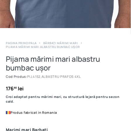
PAGINA PRINCIPALA
BĂRBAȚI MĂRIMI MARI
PIJAMA MĂRIMI MARI ALBASTRU BUMBAC UȘOR
Pijama mărimi mari albastru
bumbac ușor
Cod Produs:
PIJ.4152.ALBASTRU PRAFOS 4XL
176
lei
90
Croi adaptat pentru mărimi mari, cu structură lejeră pentru sezon
cald.
Produs fabricat in Romania
Marimi mari Barbati