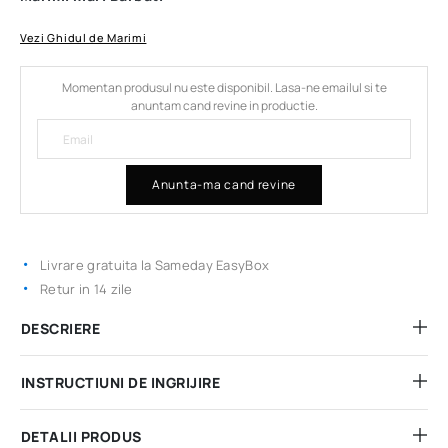
Vezi Ghidul de Marimi
Momentan produsul nu este disponibil. Lasa-ne emailul si te
anuntam cand revine in productie.
Anunta-ma cand revine
Livrare gratuita la Sameday EasyBox
Retur in 14 zile
DESCRIERE
INSTRUCTIUNI DE INGRIJIRE
DETALII PRODUS