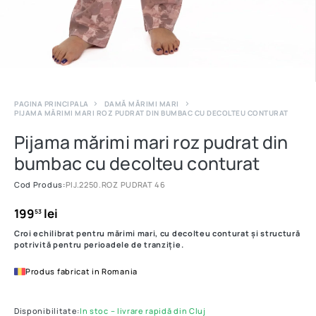
PAGINA PRINCIPALA
DAMĂ MĂRIMI MARI
PIJAMA MĂRIMI MARI ROZ PUDRAT DIN BUMBAC CU DECOLTEU CONTURAT
Pijama mărimi mari roz pudrat din
bumbac cu decolteu conturat
Cod Produs:
PIJ.2250.ROZ PUDRAT 46
199
lei
53
Croi echilibrat pentru mărimi mari, cu decolteu conturat și structură
potrivită pentru perioadele de tranziție.
Produs fabricat in Romania
Disponibilitate:
In stoc – livrare rapidă din Cluj