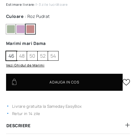
Estimare livrare:
1–3 zile lucrătoare
Culoare
: Roz Pudrat
Marimi mari Dama
46
48
50
52
54
Vezi Ghidul de Marimi
ADAUGA IN COS
Livrare gratuita la Sameday EasyBox
Retur in 14 zile
DESCRIERE