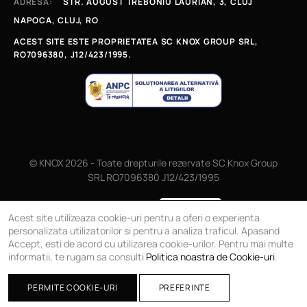
ADRESĂ:
STR. AUGUST TREBONIU LAURIAN, 3, CLUJ
NAPOCA, CLUJ, RO
ACEST SITE ESTE PROPRIETATEA SC KNOX GROUP SRL,
RO7096380, J12/423/1995.
© KNOX 2026 - Toate drepturile rezervate SC Knox Group
SRL RO7096380 J12/423/1995
Magazin online
Acest site utilizeaza cookie-uri pentru a oferi o experienta
personalizata utilizatorilor si pentru a analiza traficul. Apasand
Accept, esti de acord cu utilizarea cookie-urilor. Pentru mai multe
informatii, te rugam sa consulti
Politica noastra de Cookie-uri
.
PERMITE COOKIE-URI
PREFERINTE