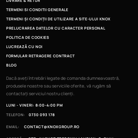
LIVRARE & RETUR
TERMENI SI CONDITII GENERALE
TERMENI ȘI CONDIȚII DE UTILIZARE A SITE-ULUI KNOX
PRELUCRAREA DATELOR CU CARACTER PERSONAL
POLITICA DE COOKIES
LUCREAZÃ CU NOI
FORMULAR RETRAGERE CONTRACT
BLOG
Dacă aveți întrebări legate de comanda dumneavoastră,
produsele noastre sau serviciile oferite, vă rugăm să
contactați serviciul nostru clienți.
LUNI - VINERI: 8:00-4:00 PM
TELEFON:
0730 093 178
EMAIL:
CONTACT@KNOXGROUP.RO