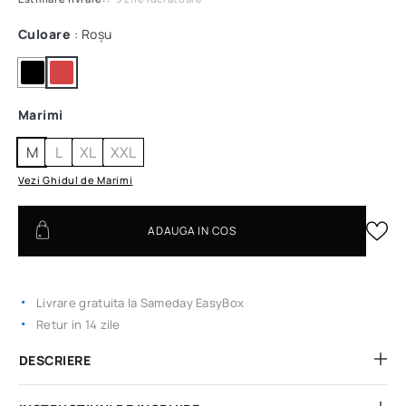
Culoare
: Roșu
Marimi
M
L
XL
XXL
Vezi Ghidul de Marimi
ADAUGA IN COS
Livrare gratuita la Sameday EasyBox
Retur in 14 zile
DESCRIERE