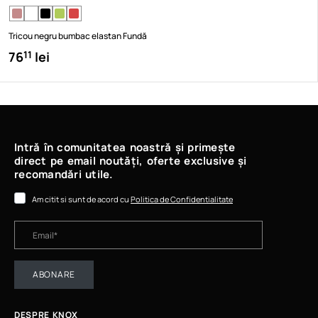
Tricou negru bumbac elastan Fundă
76
lei
11
Intră în comunitatea noastră și primește
direct pe email noutăți, oferte exclusive și
recomandări utile.
Am citit si sunt de acord cu
Politica de Confidentialitate
ABONARE
DESPRE KNOX