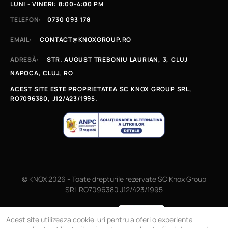
LUNI - VINERI: 8:00-4:00 PM
TELEFON:
0730 093 178
EMAIL:
CONTACT@KNOXGROUP.RO
ADRESĂ:
STR. AUGUST TREBONIU LAURIAN, 3, CLUJ
NAPOCA, CLUJ, RO
ACEST SITE ESTE PROPRIETATEA SC KNOX GROUP SRL,
RO7096380, J12/423/1995.
© KNOX 2026 - Toate drepturile rezervate SC Knox Group
SRL RO7096380 J12/423/1995
Magazin online
Acest site utilizeaza cookie-uri pentru a oferi o experienta