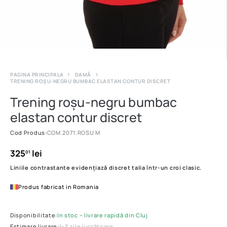
PAGINA PRINCIPALA
DAMĂ
TRENING ROȘU-NEGRU BUMBAC ELASTAN CONTUR DISCRET
Trening roșu-negru bumbac
elastan contur discret
Cod Produs:
COM.2071.ROSU M
325
lei
01
Liniile contrastante evidențiază discret talia într-un croi clasic.
Produs fabricat in Romania
Disponibilitate:
In stoc – livrare rapidă din Cluj
Estimare livrare:
1–3 zile lucrătoare