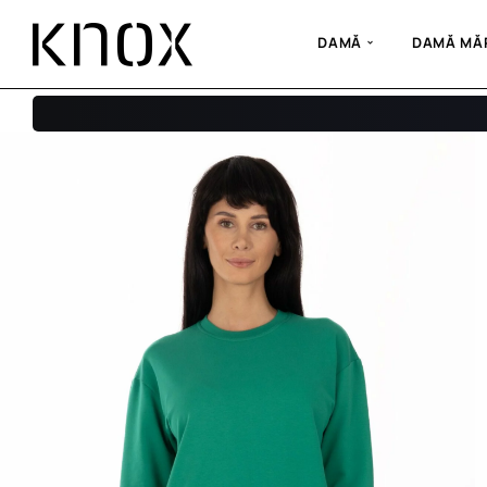
DAMĂ
DAMĂ MĂR