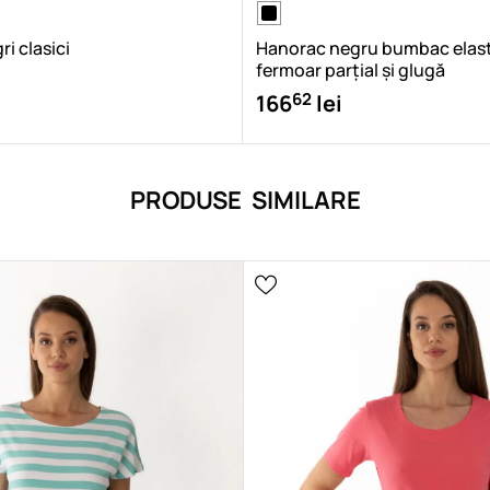
i clasici
Hanorac negru bumbac elas
fermoar parțial și glugă
62
166
lei
PRODUSE SIMILARE