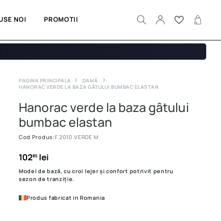
USE NOI
PROMOTII
PAGINA PRINCIPALA
DAMĂ
HANORAC VERDE LA BAZA GÂTULUI BUMBAC ELASTAN
Hanorac verde la baza gâtului
bumbac elastan
Cod Produs:
F.2010.VERDE M
102
lei
85
Model de bază, cu croi lejer și confort potrivit pentru
sezon de tranziție.
Produs fabricat in Romania