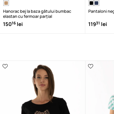
Hanorac bej la baza gâtului bumbac
Pantaloni negr
elastan cu fermoar parțial
16
31
150
lei
119
lei