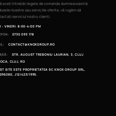
ă aveți întrebări legate de comanda dumneavoastră,
usele noastre sau serviciile oferite, vă rugăm să
actați serviciul nostru clienți.
I - VINERI: 8:00-4:00 PM
EFON:
0730 093 178
IL:
CONTACT@KNOXGROUP.RO
ESĂ:
STR. AUGUST TREBONIU LAURIAN, 3, CLUJ
OCA, CLUJ, RO
ST SITE ESTE PROPRIETATEA SC KNOX GROUP SRL,
096380, J12/423/1995.