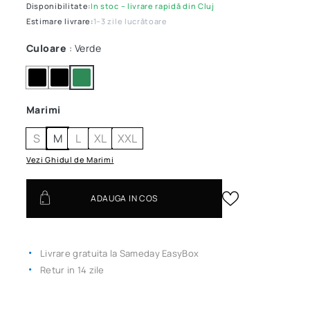
Disponibilitate:
In stoc – livrare rapidă din Cluj
Estimare livrare:
1–3 zile lucrătoare
Culoare
: Verde
Marimi
S
M
L
XL
XXL
Vezi Ghidul de Marimi
ADAUGA IN COS
Livrare gratuita la Sameday EasyBox
Retur in 14 zile