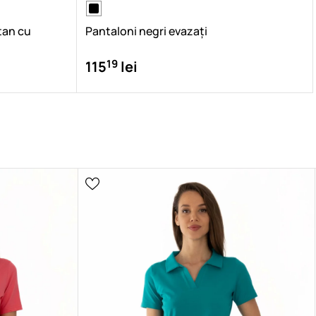
tan cu
Pantaloni negri evazați
19
115
lei