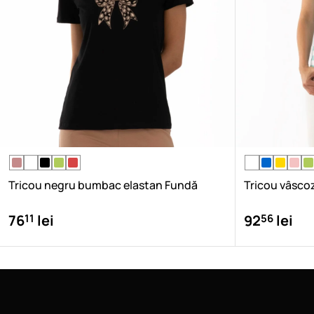
Tricou negru bumbac elastan Fundă
Tricou vâsco
11
56
76
lei
92
lei