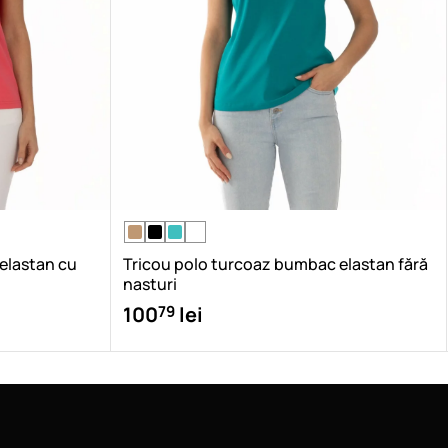
 elastan cu
Tricou polo turcoaz bumbac elastan fără
nasturi
79
100
lei