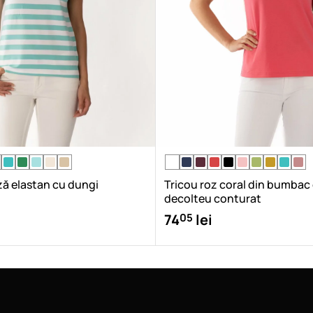
ză elastan cu dungi
Tricou roz coral din bumbac
decolteu conturat
05
74
lei