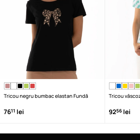
Tricou negru bumbac elastan Fundă
Tricou vâsco
11
56
76
lei
92
lei