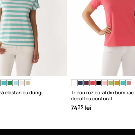
ză elastan cu dungi
Tricou roz coral din bumbac
decolteu conturat
05
74
lei