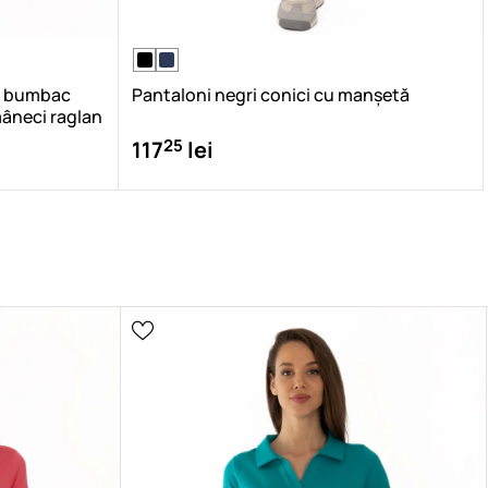
ui bumbac
Pantaloni negri conici cu manșetă
mâneci raglan
25
117
lei