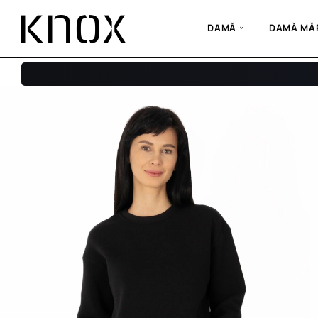
DAMĂ
DAMĂ MĂR