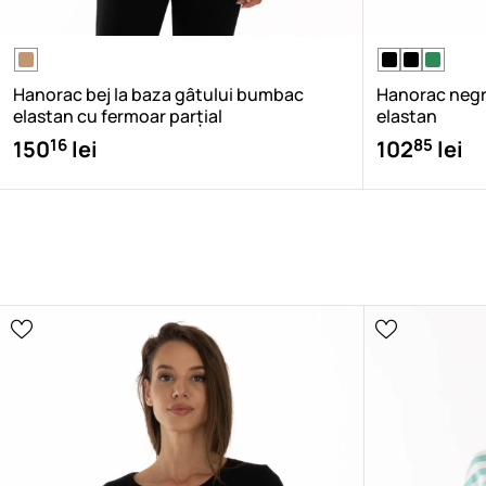
Hanorac bej la baza gâtului bumbac
Hanorac negr
elastan cu fermoar parțial
elastan
16
85
150
lei
102
lei