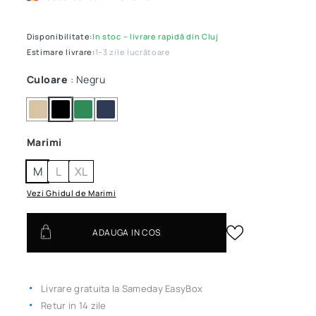
Disponibilitate:
In stoc – livrare rapidă din Cluj
Estimare livrare:
1–3 zile lucrătoare
Culoare
: Negru
Marimi
M
L
XL
Vezi Ghidul de Marimi
ADAUGA IN COS
Livrare gratuita la Sameday EasyBox
Retur in 14 zile