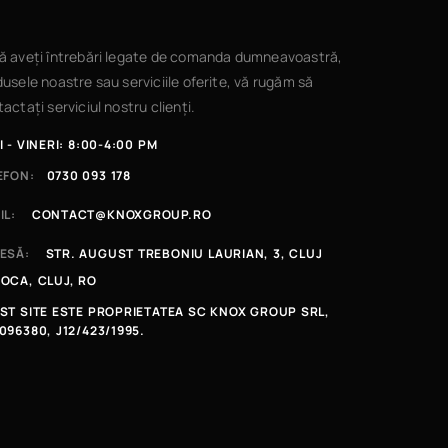
ă aveți întrebări legate de comanda dumneavoastră,
usele noastre sau serviciile oferite, vă rugăm să
actați serviciul nostru clienți.
I - VINERI: 8:00-4:00 PM
EFON:
0730 093 178
IL:
CONTACT@KNOXGROUP.RO
ESĂ:
STR. AUGUST TREBONIU LAURIAN, 3, CLUJ
OCA, CLUJ, RO
ST SITE ESTE PROPRIETATEA SC KNOX GROUP SRL,
096380, J12/423/1995.