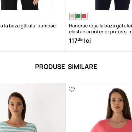
u la baza gâtului bumbac
Hanorac roșu la baza gâtul
elastan cu interior pufos și 
25
117
lei
PRODUSE SIMILARE