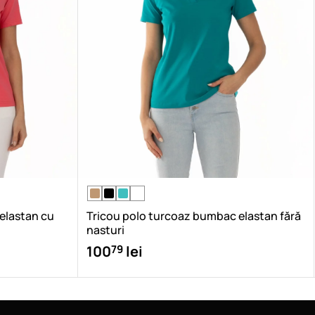
 elastan cu
Tricou polo turcoaz bumbac elastan fără
nasturi
79
100
lei