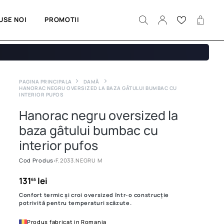
USE NOI
PROMOTII
PAGINA PRINCIPALA
DAMĂ
HANORAC NEGRU OVERSIZED LA BAZA GÂTULUI BUMBAC CU
INTERIOR PUFOS
Hanorac negru oversized la
baza gâtului bumbac cu
interior pufos
Cod Produs:
F.2033.NEGRU M
131
lei
65
Confort termic și croi oversized într-o construcție
potrivită pentru temperaturi scăzute.
Produs fabricat in Romania