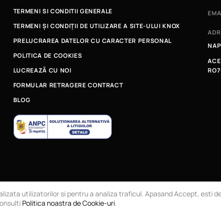
TERMENI SI CONDITII GENERALE
EMA
TERMENI ȘI CONDIȚII DE UTILIZARE A SITE-ULUI KNOX
ADR
PRELUCRAREA DATELOR CU CARACTER PERSONAL
NAP
POLITICA DE COOKIES
ACE
LUCREAZÃ CU NOI
RO7
FORMULAR RETRAGERE CONTRACT
BLOG
RL
Magazin online
lizata utilizatorilor si pentru a analiza traficul. Apasand Accept, esti 
consulti
Politica noastra de Cookie-uri
.