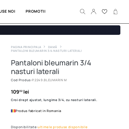
USE NOI
PROMOTII
PAGINA PRINCIPALA
DAMĂ
PANTALONI BLEUMARIN 3/4 NASTURI LATERALI
Pantaloni bleumarin 3/4
nasturi laterali
Cod Produs:
P.2249.BLEUMARIN M
109
lei
02
Croi drept ajustat, lungime 3/4, cu nasturi laterali.
Produs fabricat in Romania
Disponibilitate:
ultimele produse disponibile