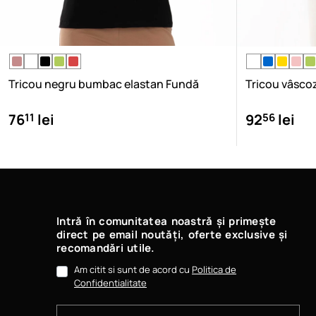
Tricou negru bumbac elastan Fundă
Tricou vâsco
11
56
76
lei
92
lei
Intră în comunitatea noastră și primește
direct pe email noutăți, oferte exclusive și
recomandări utile.
Am citit si sunt de acord cu
Politica de
Confidentialitate