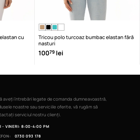
 elastan cu
Tricou polo turcoaz bumbac elastan fără
nasturi
79
100
lei
ă aveți întrebări legate de comanda dumneavoastră,
usele noastre sau serviciile oferite, vă rugăm să
actați serviciul nostru clienți.
I - VINERI: 8:00-4:00 PM
EFON:
0730 093 178