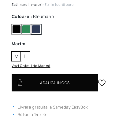
Estimare livrare:
1–3 zile lucrătoare
Culoare
: Bleumarin
Marimi
M
L
Vezi Ghidul de Marimi
ADAUGA IN COS
Livrare gratuita la Sameday EasyBox
Retur in 14 zile