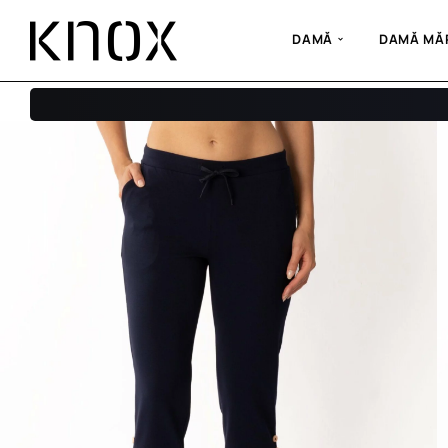
DAMĂ
DAMĂ MĂR