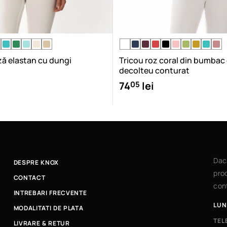
ză elastan cu dungi
Tricou roz coral din bumbac
decolteu conturat
05
74
lei
Dac
DESPRE KNOX
prod
CONTACT
cont
INTREBARI FRECVENTE
LUN
MODALITATI DE PLATA
TEL
LIVRARE & RETUR