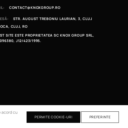
IL:
CONTACT@KNOXGROUP.RO
ESĂ:
STR. AUGUST TREBONIU LAURIAN, 3, CLUJ
OCA, CLUJ, RO
ST SITE ESTE PROPRIETATEA SC KNOX GROUP SRL,
096380, J12/423/1995.
de acord cu
PERMITE COOKIE-URI
PREFERINTE