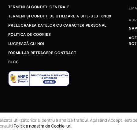
TERMENI SI CONDITII GENERALE
EMA
TERMENI ȘI CONDIȚII DE UTILIZARE A SITE-ULUI KNOX
ADR
PRELUCRAREA DATELOR CU CARACTER PERSONAL
NAP
POLITICA DE COOKIES
ACE
LUCREAZÃ CU NOI
RO7
FORMULAR RETRAGERE CONTRACT
BLOG
RL
Magazin online
lizata utilizatorilor si pentru a analiza traficul. Apasand Accept, esti 
consulti
Politica noastra de Cookie-uri
.