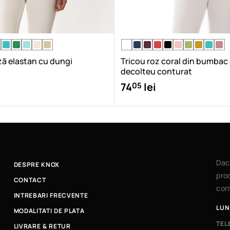
ză elastan cu dungi
Tricou roz coral din bumbac
decolteu conturat
05
74
lei
Dac
DESPRE KNOX
prod
CONTACT
cont
INTREBARI FRECVENTE
LUN
MODALITATI DE PLATA
TEL
LIVRARE & RETUR