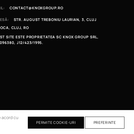
IL:
CONTACT@KNOXGROUP.RO
ESĂ:
STR. AUGUST TREBONIU LAURIAN, 3, CLUJ
OCA, CLUJ, RO
ST SITE ESTE PROPRIETATEA SC KNOX GROUP SRL,
096380, J12/423/1995.
de acord cu
PERMITE COOKIE-URI
PREFERINTE