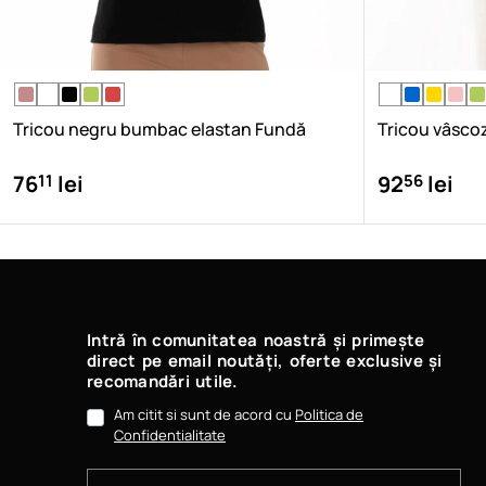
Tricou negru bumbac elastan Fundă
Tricou vâsco
11
56
76
lei
92
lei
Intră în comunitatea noastră și primește
direct pe email noutăți, oferte exclusive și
recomandări utile.
Am citit si sunt de acord cu
Politica de
Confidentialitate