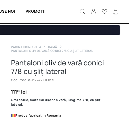
USE NOI
PROMOTII
PAGINA PRINCIPALA
DAMĂ
PANTALONI OLIV DE VARĂ CONICI 7/8 CU ȘLIȚ LATERAL
Pantaloni oliv de vară conici
7/8 cu șliț lateral
Cod Produs:
P.2242.OLIV S
111
lei
08
Croi conic, material ușor de vară, lungime 7/8, cu șliț
lateral.
Produs fabricat in Romania