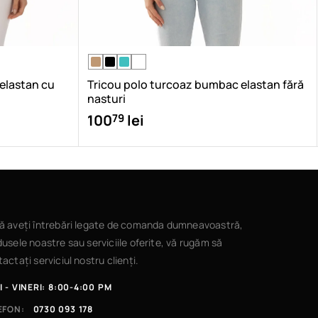
 elastan cu
Tricou polo turcoaz bumbac elastan fără
nasturi
79
100
lei
ă aveți întrebări legate de comanda dumneavoastră,
usele noastre sau serviciile oferite, vă rugăm să
actați serviciul nostru clienți.
I - VINERI: 8:00-4:00 PM
EFON:
0730 093 178