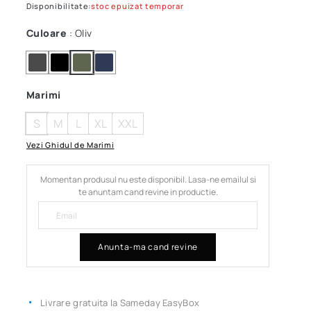
Disponibilitate:
stoc epuizat temporar
Culoare
: Oliv
Marimi
S
M
L
XL
XXL
Vezi Ghidul de Marimi
Momentan produsul nu este disponibil. Lasa-ne emailul si
te anuntam cand revine in productie.
Anunta-ma cand revine
Livrare gratuita la Sameday EasyBox