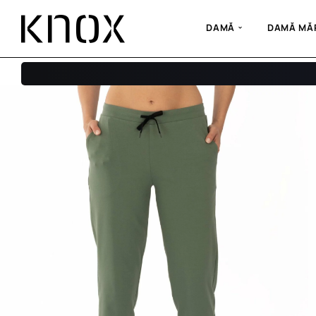
DAMĂ
DAMĂ MĂR