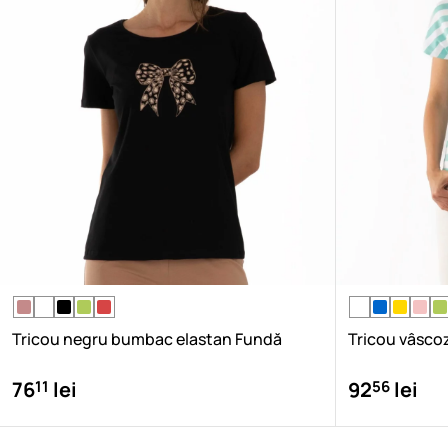
Tricou negru bumbac elastan Fundă
Tricou vâsco
11
56
76
lei
92
lei