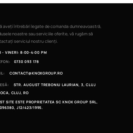
ă aveți întrebări legate de comanda dumneavoastră,
usele noastre sau serviciile oferite, vă rugăm să
actați serviciul nostru clienți.
I - VINERI: 8:00-4:00 PM
EFON:
0730 093 178
IL:
CONTACT@KNOXGROUP.RO
ESĂ:
STR. AUGUST TREBONIU LAURIAN, 3, CLUJ
OCA, CLUJ, RO
ST SITE ESTE PROPRIETATEA SC KNOX GROUP SRL,
096380, J12/423/1995.