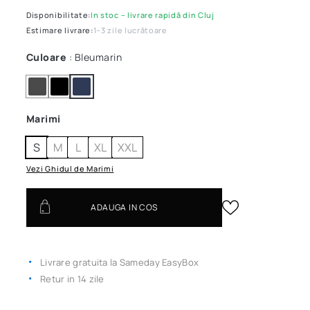
Disponibilitate:
In stoc – livrare rapidă din Cluj
Estimare livrare:
1–3 zile lucrătoare
Culoare
: Bleumarin
Marimi
S
M
L
XL
XXL
Vezi Ghidul de Marimi
ADAUGA IN COS
Livrare gratuita la Sameday EasyBox
Retur in 14 zile