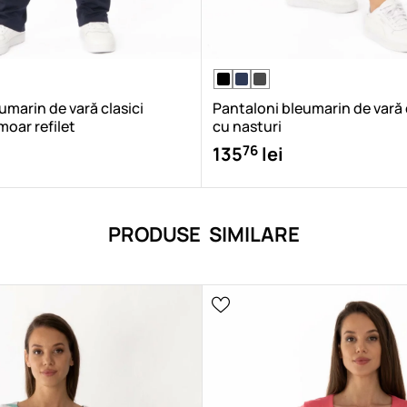
umarin de vară clasici
Pantaloni bleumarin de vară c
oar refilet
cu nasturi
76
135
lei
PRODUSE SIMILARE