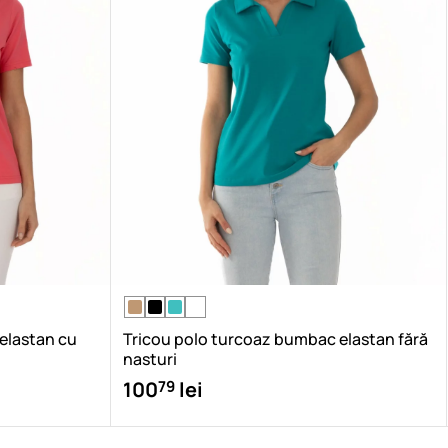
 elastan cu
Tricou polo turcoaz bumbac elastan fără
nasturi
79
100
lei