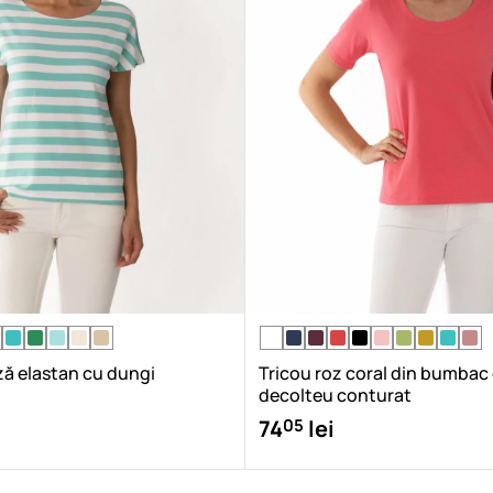
ză elastan cu dungi
Tricou roz coral din bumbac
decolteu conturat
05
74
lei