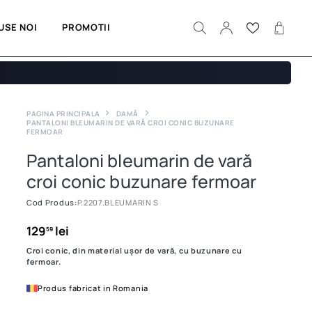
USE NOI
PROMOTII
PAGINA PRINCIPALA
DAMĂ
PANTALONI BLEUMARIN DE VARĂ CROI CONIC BUZUNARE
FERMOAR
Pantaloni bleumarin de vară
croi conic buzunare fermoar
Cod Produs:
P.2207.BLEUMARIN S
129
lei
59
Croi conic, din material ușor de vară, cu buzunare cu
fermoar.
Produs fabricat in Romania