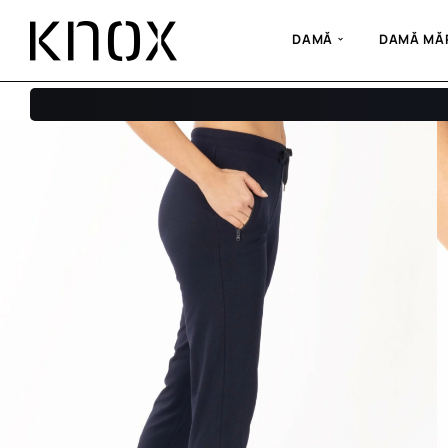
DAMĂ
DAMĂ MĂR