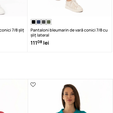
onici 7/8 șliț
Pantaloni bleumarin de vară conici 7/8 cu
șliț lateral
08
111
lei