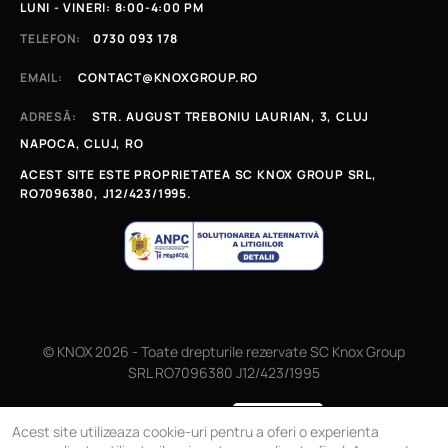
LUNI - VINERI: 8:00-4:00 PM
TELEFON:
0730 093 178
EMAIL:
CONTACT@KNOXGROUP.RO
ADRESĂ:
STR. AUGUST TREBONIU LAURIAN, 3, CLUJ
NAPOCA, CLUJ, RO
ACEST SITE ESTE PROPRIETATEA SC KNOX GROUP SRL,
RO7096380, J12/423/1995.
© KNOX 2026 - Toate drepturile rezervate SC Knox Group
SRL RO7096380 J12/423/1995
Magazin online
Acest site utilizeaza cookie-uri pentru a oferi o experienta