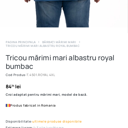
PAGINA PRINCIPALA
BĂRBAȚI MĂRIMI MARI
TRICOU MĂRIMI MARI ALBASTRU ROYAL BUMBAC
Tricou mărimi mari albastru royal
bumbac
Cod Produs:
T.4501.ROYAL 4XL
84
lei
34
Croi adaptat pentru mărimi mari, model de bază.
Produs fabricat in Romania
Disponibilitate:
ultimele produse disponibile
Estimare livrare:
1–3 zile lucrătoare