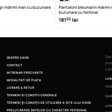
gri mărimi mari cu buzunare
Pantaloni bleumarin mărimi 
buzunare cu fermoar
02
181
lei
Dac
DESPRE KNOX
prod
CONTACT
cont
INTREBARI FRECVENTE
LUN
MODALITATI DE PLATA
TEL
LIVRARE & RETUR
TERMENI SI CONDITII GENERALE
EMA
TERMENI ȘI CONDIȚII DE UTILIZARE A SITE-ULUI KNOX
ADR
PRELUCRAREA DATELOR CU CARACTER PERSONAL