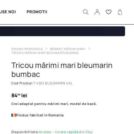
USE NOI
PROMOTII
PAGINA PRINCIPALA
BĂRBAȚI MĂRIMI MARI
TRICOU MĂRIMI MARI BLEUMARIN BUMBAC
Tricou mărimi mari bleumarin
bumbac
Cod Produs:
T.4501.BLEUMARIN 4XL
84
lei
34
Croi adaptat pentru mărimi mari, model de bază.
Produs fabricat in Romania
Disponibilitate:
In stoc – livrare rapidă din Cluj