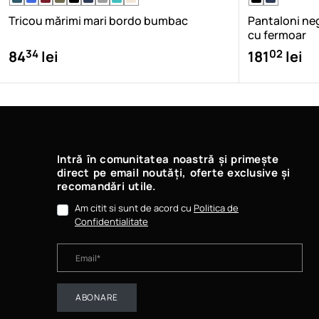
Tricou mărimi mari bordo bumbac
Pantaloni ne
cu fermoar
34
02
84
lei
181
lei
Intră în comunitatea noastră și primește
direct pe email noutăți, oferte exclusive și
recomandări utile.
Am citit si sunt de acord cu
Politica de
Confidentialitate
ABONARE