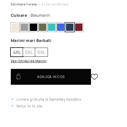
Estimare livrare:
1–3 zile lucrătoare
Culoare
: Bleumarin
Marimi mari Barbati
4XL
5XL
6XL
Vezi Ghidul de Marimi
ADAUGA IN COS
Livrare gratuita la Sameday EasyBox
Retur in 14 zile