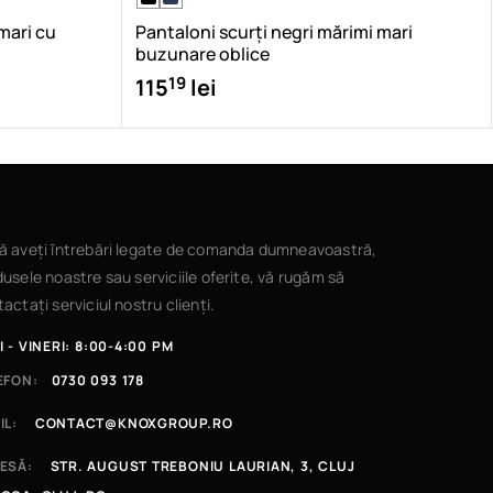
mari cu
Pantaloni scurți negri mărimi mari
buzunare oblice
19
115
lei
ă aveți întrebări legate de comanda dumneavoastră,
usele noastre sau serviciile oferite, vă rugăm să
actați serviciul nostru clienți.
I - VINERI: 8:00-4:00 PM
EFON:
0730 093 178
IL:
CONTACT@KNOXGROUP.RO
ESĂ:
STR. AUGUST TREBONIU LAURIAN, 3, CLUJ