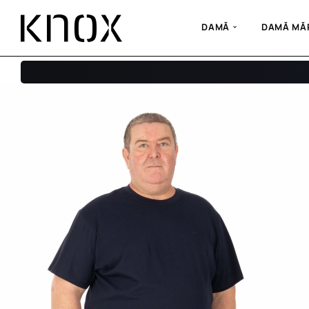
DAMĂ
DAMĂ MĂR