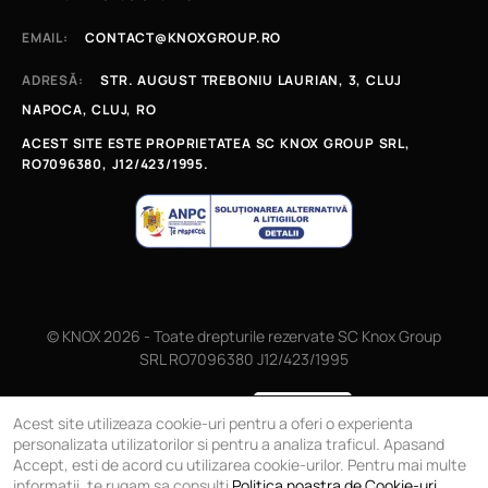
EMAIL:
CONTACT@KNOXGROUP.RO
ADRESĂ:
STR. AUGUST TREBONIU LAURIAN, 3, CLUJ
NAPOCA, CLUJ, RO
ACEST SITE ESTE PROPRIETATEA SC KNOX GROUP SRL,
RO7096380, J12/423/1995.
© KNOX 2026 - Toate drepturile rezervate SC Knox Group
SRL RO7096380 J12/423/1995
Magazin online
Acest site utilizeaza cookie-uri pentru a oferi o experienta
personalizata utilizatorilor si pentru a analiza traficul. Apasand
Accept, esti de acord cu utilizarea cookie-urilor. Pentru mai multe
informatii, te rugam sa consulti
Politica noastra de Cookie-uri
.