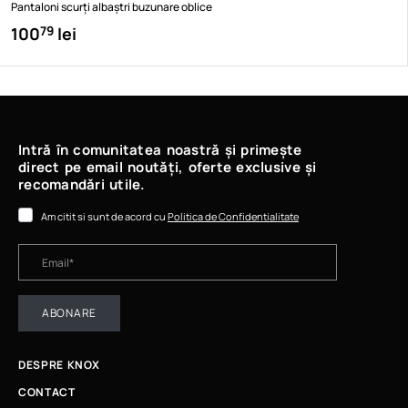
Pantaloni scurți albaștri buzunare oblice
100
lei
79
Intră în comunitatea noastră și primește
direct pe email noutăți, oferte exclusive și
recomandări utile.
Am citit si sunt de acord cu
Politica de Confidentialitate
ABONARE
DESPRE KNOX
CONTACT