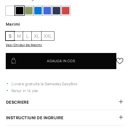
Marimi
S
M
L
XL
XXL
Vezi Ghidul de Marimi
ADAUGA IN COS
Livrare gratuita la Sameday EasyBox
Retur in 14 zile
DESCRIERE
INSTRUCTIUNI DE INGRIJIRE