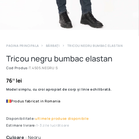
PAGINA PRINCIPALA
BĂRBAȚI
TRICOU NEGRU BUMBAC ELASTAN
Tricou negru bumbac elastan
Cod Produs:
T.4505.NEGRU S
76
lei
11
Model simplu, cu croi apropiat de corp și linie echilibrată.
Produs fabricat in Romania
Disponibilitate:
ultimele produse disponibile
Estimare livrare:
1–3 zile lucrătoare
Culoare
: Negru