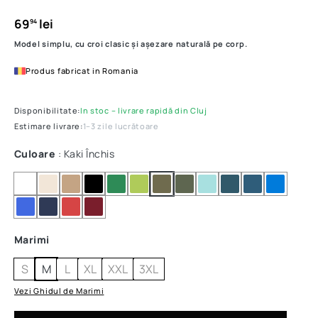
69
lei
94
Model simplu, cu croi clasic și așezare naturală pe corp.
Produs fabricat in Romania
Disponibilitate:
In stoc – livrare rapidă din Cluj
Estimare livrare:
1–3 zile lucrătoare
Culoare
: Kaki Închis
Marimi
S
M
L
XL
XXL
3XL
Vezi Ghidul de Marimi