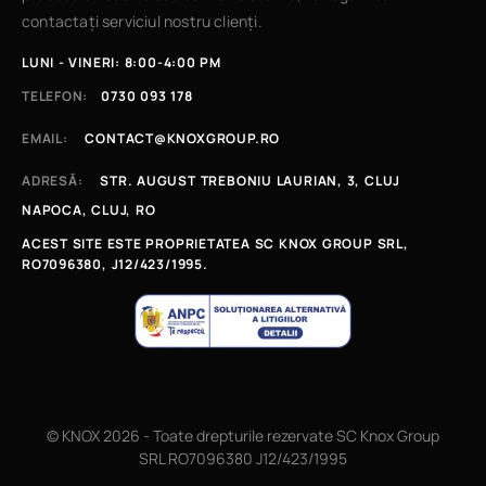
contactați serviciul nostru clienți.
LUNI - VINERI: 8:00-4:00 PM
TELEFON:
0730 093 178
EMAIL:
CONTACT@KNOXGROUP.RO
ADRESĂ:
STR. AUGUST TREBONIU LAURIAN, 3, CLUJ
NAPOCA, CLUJ, RO
ACEST SITE ESTE PROPRIETATEA SC KNOX GROUP SRL,
RO7096380, J12/423/1995.
© KNOX 2026 - Toate drepturile rezervate SC Knox Group
SRL RO7096380 J12/423/1995