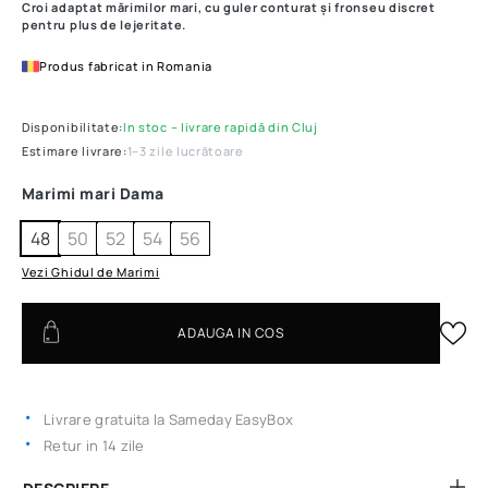
Croi adaptat mărimilor mari, cu guler conturat și fronseu discret
pentru plus de lejeritate.
Produs fabricat in Romania
Disponibilitate:
In stoc – livrare rapidă din Cluj
Estimare livrare:
1–3 zile lucrătoare
Marimi mari Dama
48
50
52
54
56
Vezi Ghidul de Marimi
ADAUGA IN COS
Livrare gratuita la Sameday EasyBox
Retur in 14 zile