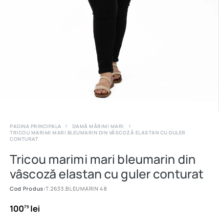
PAGINA PRINCIPALA
DAMĂ MĂRIMI MARI
TRICOU MARIMI MARI BLEUMARIN DIN VÂSCOZĂ ELASTAN CU GULER
CONTURAT
Tricou marimi mari bleumarin din
vâscoză elastan cu guler conturat
Cod Produs:
T.2633.BLEUMARIN 48
100
lei
79