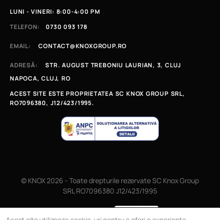
LUNI - VINERI: 8:00-4:00 PM
TELEFON:
0730 093 178
EMAIL:
CONTACT@KNOXGROUP.RO
ADRESĂ:
STR. AUGUST TREBONIU LAURIAN, 3, CLUJ
NAPOCA, CLUJ, RO
ACEST SITE ESTE PROPRIETATEA SC KNOX GROUP SRL,
RO7096380, J12/423/1995.
© KNOX 2026 - Toate drepturile rezervate SC Knox Group
SRL RO7096380 J12/423/1995
Magazin online
Acest site utilizeaza cookie-uri pentru a oferi o experienta