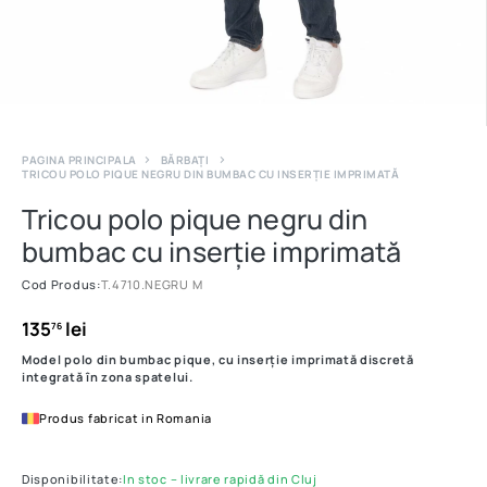
PAGINA PRINCIPALA
BĂRBAȚI
TRICOU POLO PIQUE NEGRU DIN BUMBAC CU INSERȚIE IMPRIMATĂ
Tricou polo pique negru din
bumbac cu inserție imprimată
Cod Produs:
T.4710.NEGRU M
135
lei
76
Model polo din bumbac pique, cu inserție imprimată discretă
integrată în zona spatelui.
Produs fabricat in Romania
Disponibilitate:
In stoc – livrare rapidă din Cluj