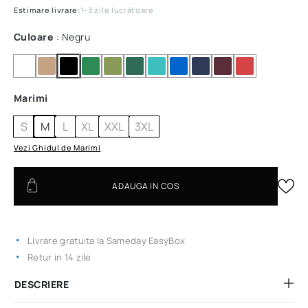
Estimare livrare:
1–3 zile lucrătoare
Culoare
: Negru
Marimi
S
M
L
XL
XXL
3XL
Vezi Ghidul de Marimi
ADAUGA IN COS
Livrare gratuita la Sameday EasyBox
Retur in 14 zile
DESCRIERE