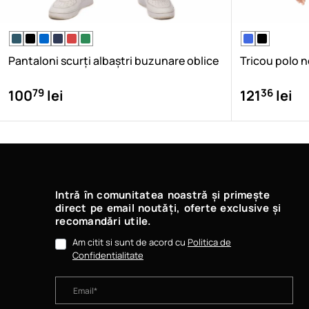
Pantaloni scurți albaștri buzunare oblice
Tricou polo 
79
36
100
lei
121
lei
Intră în comunitatea noastră și primește
direct pe email noutăți, oferte exclusive și
recomandări utile.
Am citit si sunt de acord cu
Politica de
Confidentialitate