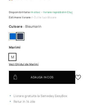
Disponibilitate:
In stoc – livrare rapidă din Cluj
Estimare livrare:
1–3 zile lucrătoare
Culoare
: Bleumarin
Marimi
M
Vezi Ghidul de Marimi
ADAUGA IN COS
Livrare gratuita la Sameday EasyBox
Retur in 14 zile