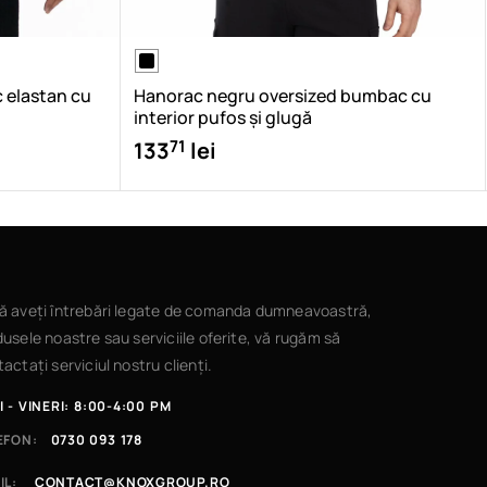
 elastan cu
Hanorac negru oversized bumbac cu
interior pufos și glugă
71
133
lei
ă aveți întrebări legate de comanda dumneavoastră,
usele noastre sau serviciile oferite, vă rugăm să
actați serviciul nostru clienți.
I - VINERI: 8:00-4:00 PM
EFON:
0730 093 178
IL:
CONTACT@KNOXGROUP.RO