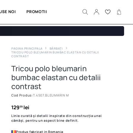
USE NOI
PROMOTII
PAGINA PRINCIPALA
BĂRBAȚI
TRICOU POLO BLEUMARIN BUMBAC ELASTAN CU DETALII
CONTRAST
Tricou polo bleumarin
bumbac elastan cu detalii
contrast
Cod Produs:
T.4507.BLEUMARIN M
129
lei
59
Linie curată și detalii inspirate din construcția unei
cămăși, pentru un aspect bine definit.
Produs fabricat in Romania