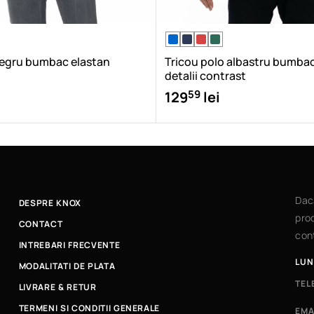
negru bumbac elastan
Tricou polo albastru bumbac
detalii contrast
59
129
lei
Dac
DESPRE KNOX
prod
CONTACT
cont
INTREBARI FRECVENTE
LUN
MODALITATI DE PLATA
TEL
LIVRARE & RETUR
TERMENI SI CONDITII GENERALE
EMA