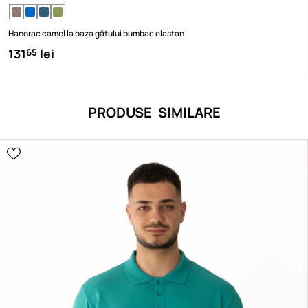
Hanorac camel la baza gâtului bumbac elastan
131
lei
65
PRODUSE SIMILARE