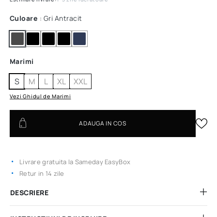
Culoare
: Gri Antracit
Marimi
S
M
L
XL
XXL
Vezi Ghidul de Marimi
ADAUGA IN COS
Livrare gratuita la Sameday EasyBox
Retur in 14 zile
DESCRIERE