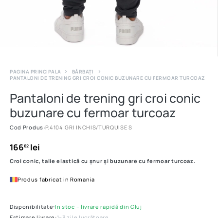
PAGINA PRINCIPALA
BĂRBAȚI
PANTALONI DE TRENING GRI CROI CONIC BUZUNARE CU FERMOAR TURCOAZ
Pantaloni de trening gri croi conic
buzunare cu fermoar turcoaz
Cod Produs:
P.4104.GRI INCHIS/TURQUISE S
166
lei
62
Croi conic, talie elastică cu șnur și buzunare cu fermoar turcoaz.
Produs fabricat in Romania
Disponibilitate:
In stoc – livrare rapidă din Cluj
Estimare livrare:
1–3 zile lucrătoare