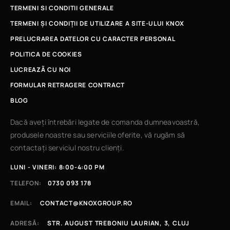
TERMENI SI CONDITII GENERALE
TERMENI ȘI CONDIȚII DE UTILIZARE A SITE-ULUI KNOX
PRELUCRAREA DATELOR CU CARACTER PERSONAL
POLITICA DE COOKIES
LUCREAZÃ CU NOI
FORMULAR RETRAGERE CONTRACT
BLOG
Dacă aveți întrebări legate de comanda dumneavoastră,
produsele noastre sau serviciile oferite, vă rugăm să
contactați serviciul nostru clienți.
LUNI - VINERI: 8:00-4:00 PM
TELEFON:
0730 093 178
EMAIL:
CONTACT@KNOXGROUP.RO
ADRESĂ:
STR. AUGUST TREBONIU LAURIAN, 3, CLUJ