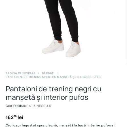
PAGINA PRINCIPALA
BĂRBAȚI
PANTALONI DE TRENING NEGRI CU MANȘETĂ ȘI INTERIOR PUFOS
Pantaloni de trening negri cu
manșetă și interior pufos
Cod Produs:
P.4113.NEGRU S
162
lei
50
Croi ușor îngustat spre gleznă, manșetă la bază, interior pufos și