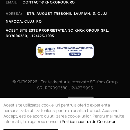
EMAIL:
CONTACT@KNOXGROUP.RO
ADRESĂ:
STR. AUGUST TREBONIU LAURIAN, 3, CLUJ
NAPOCA, CLUJ, RO
ACEST SITE ESTE PROPRIETATEA SC KNOX GROUP SRL,
RO7096380, J12/423/1995.
© KNOX 2026 - Toate drepturile rezervate SC Knox Group
SRL RO7096380 J12/423/1995
Magazin online
Acest site utilizeaza cookie-uri pentru a oferi o experienta
personalizata utilizatorilor si pentru a analiza traficul. Apasand
Accept, esti de acord cu utilizarea cookie-urilor. Pentru mai multe
informatii, te rugam sa consulti
Politica noastra de Cookie-uri
.