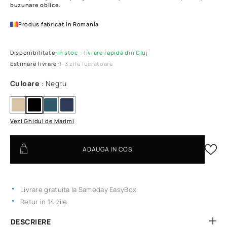
buzunare oblice.
Produs fabricat in Romania
Disponibilitate:
In stoc – livrare rapidă din Cluj
Estimare livrare:
1–3 zile lucrătoare
Culoare
: Negru
Vezi Ghidul de Marimi
ADAUGA IN COS
Livrare gratuita la Sameday EasyBox
Retur in 14 zile
DESCRIERE