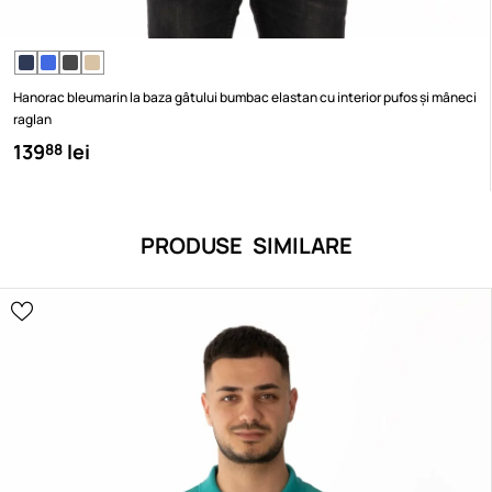
Hanorac bleumarin la baza gâtului bumbac elastan cu interior pufos și mâneci
raglan
139
lei
88
PRODUSE SIMILARE