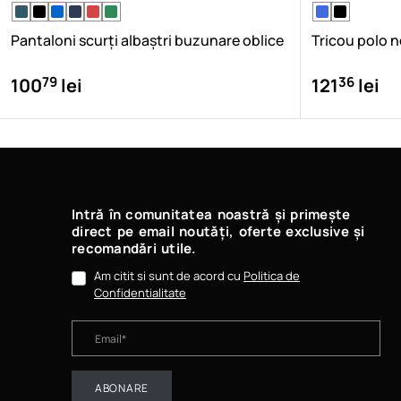
Pantaloni scurți albaștri buzunare oblice
Tricou polo 
79
36
100
lei
121
lei
Intră în comunitatea noastră și primește
direct pe email noutăți, oferte exclusive și
recomandări utile.
Am citit si sunt de acord cu
Politica de
Confidentialitate
ABONARE