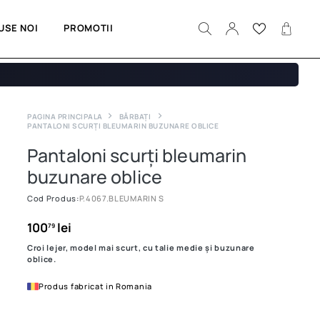
USE NOI
PROMOTII
PAGINA PRINCIPALA
BĂRBAȚI
PANTALONI SCURȚI BLEUMARIN BUZUNARE OBLICE
Pantaloni scurți bleumarin
buzunare oblice
Cod Produs:
P.4067.BLEUMARIN S
100
lei
79
Croi lejer, model mai scurt, cu talie medie și buzunare
oblice.
Produs fabricat in Romania