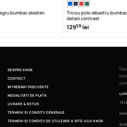
negru bumbac elastan
Tricou polo albastru bumbac
detalii contrast
59
129
lei
Dac
DESPRE KNOX
prod
CONTACT
cont
INTREBARI FRECVENTE
LUN
MODALITATI DE PLATA
TEL
LIVRARE & RETUR
TERMENI SI CONDITII GENERALE
EMA
TERMENI ȘI CONDIȚII DE UTILIZARE A SITE-ULUI KNOX
ADR