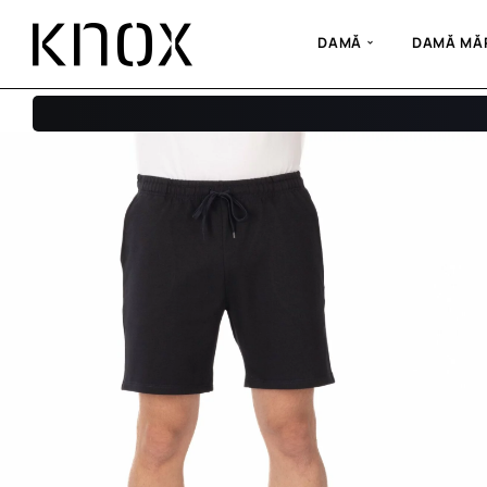
DAMĂ
DAMĂ MĂR