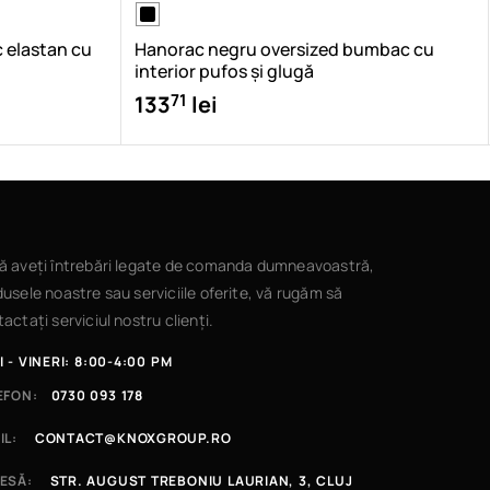
 elastan cu
Hanorac negru oversized bumbac cu
interior pufos și glugă
71
133
lei
ă aveți întrebări legate de comanda dumneavoastră,
usele noastre sau serviciile oferite, vă rugăm să
actați serviciul nostru clienți.
I - VINERI: 8:00-4:00 PM
EFON:
0730 093 178
IL:
CONTACT@KNOXGROUP.RO
ESĂ:
STR. AUGUST TREBONIU LAURIAN, 3, CLUJ