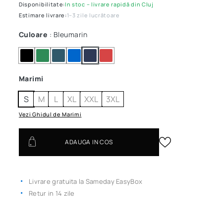
Disponibilitate:
In stoc – livrare rapidă din Cluj
Estimare livrare:
1–3 zile lucrătoare
Culoare
: Bleumarin
Marimi
S
M
L
XL
XXL
3XL
Vezi Ghidul de Marimi
ADAUGA IN COS
Livrare gratuita la Sameday EasyBox
Retur in 14 zile