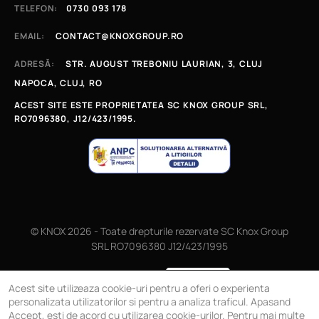
TELEFON:
0730 093 178
EMAIL:
CONTACT@KNOXGROUP.RO
ADRESĂ:
STR. AUGUST TREBONIU LAURIAN, 3, CLUJ
NAPOCA, CLUJ, RO
ACEST SITE ESTE PROPRIETATEA SC KNOX GROUP SRL,
RO7096380, J12/423/1995.
© KNOX 2026 - Toate drepturile rezervate SC Knox Group
SRL RO7096380 J12/423/1995
Magazin online
Acest site utilizeaza cookie-uri pentru a oferi o experienta
personalizata utilizatorilor si pentru a analiza traficul. Apasand
Accept, esti de acord cu utilizarea cookie-urilor. Pentru mai multe