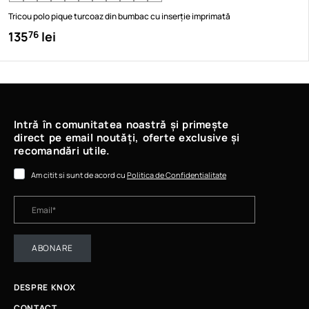
Tricou polo pique turcoaz din bumbac cu inserție imprimată
135
lei
76
Intră în comunitatea noastră și primește
direct pe email noutăți, oferte exclusive și
recomandări utile.
Am citit si sunt de acord cu
Politica de Confidentialitate
ABONARE
DESPRE KNOX
CONTACT