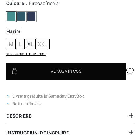
Culoare
: Turcoaz Închis
Marimi
M
L
XL
XXL
Vezi Ghidul de Marimi
ADAUGA IN COS
Livrare gratuita la Sameday EasyBox
Retur in 14 zile
DESCRIERE
INSTRUCTIUNI DE INGRIJIRE