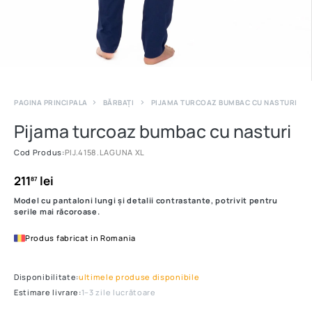
PAGINA PRINCIPALA
BĂRBAȚI
PIJAMA TURCOAZ BUMBAC CU NASTURI
Pijama turcoaz bumbac cu nasturi
Cod Produs:
PIJ.4158.LAGUNA XL
211
lei
87
Model cu pantaloni lungi și detalii contrastante, potrivit pentru
serile mai răcoroase.
Produs fabricat in Romania
Disponibilitate:
ultimele produse disponibile
Estimare livrare:
1–3 zile lucrătoare