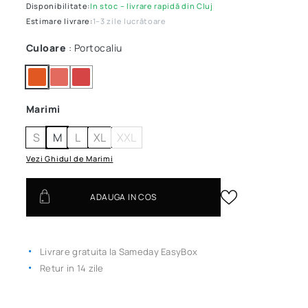
Disponibilitate:
In stoc – livrare rapidă din Cluj
Estimare livrare:
1–3 zile lucrătoare
Culoare
: Portocaliu
Marimi
S
M
L
XL
XXL
Vezi Ghidul de Marimi
ADAUGA IN COS
Livrare gratuita la Sameday EasyBox
Retur in 14 zile