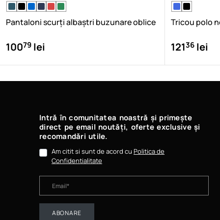
Pantaloni scurți albaștri buzunare oblice
Tricou polo 
79
36
100
lei
121
lei
Intră în comunitatea noastră și primește
direct pe email noutăți, oferte exclusive și
recomandări utile.
Am citit si sunt de acord cu
Politica de
Confidentialitate
ABONARE