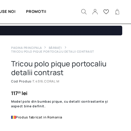
USE NOI
PROMOTII
PAGINA PRINCIPALA
BĂRBAȚI
TRICOU POLO PIQUE PORTOCALIU DETALII CONTRAST
Tricou polo pique portocaliu
detalii contrast
Cod Produs:
T.4516.CORAL M
117
lei
25
Model polo din bumbac pique, cu detalii contrastante și
aspect bine definit.
Produs fabricat in Romania