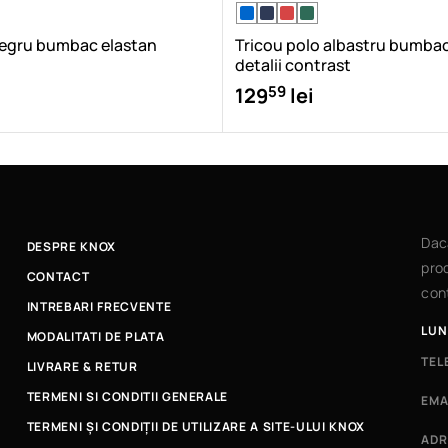
negru bumbac elastan
Tricou polo albastru bumbac
detalii contrast
59
129
lei
Dac
DESPRE KNOX
prod
CONTACT
cont
INTREBARI FRECVENTE
LUN
MODALITATI DE PLATA
TEL
LIVRARE & RETUR
TERMENI SI CONDITII GENERALE
EMA
TERMENI ȘI CONDIȚII DE UTILIZARE A SITE-ULUI KNOX
ADR