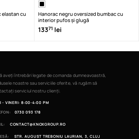
 elastan cu
Hanorac negru oversized bumbac cu
interior pufos și glugă
71
133
lei
ă aveți întrebări legate de comanda dumneavoastră,
usele noastre sau serviciile oferite, vă rugăm să
actați serviciul nostru clienți.
I - VINERI: 8:00-4:00 PM
EFON:
0730 093 178
IL:
CONTACT@KNOXGROUP.RO
ESĂ:
STR. AUGUST TREBONIU LAURIAN, 3, CLUJ