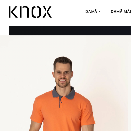
DAMĂ
DAMĂ MĂR