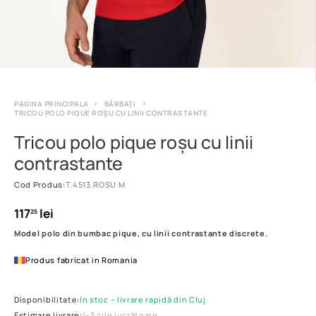
PAGINA PRINCIPALA
BĂRBAȚI
TRICOU POLO PIQUE ROȘU CU LINII CONTRASTANTE
Tricou polo pique roșu cu linii
contrastante
Cod Produs:
T.4513.ROSU M
117
lei
25
Model polo din bumbac pique, cu linii contrastante discrete.
Produs fabricat in Romania
Disponibilitate:
In stoc – livrare rapidă din Cluj
Estimare livrare:
1–3 zile lucrătoare