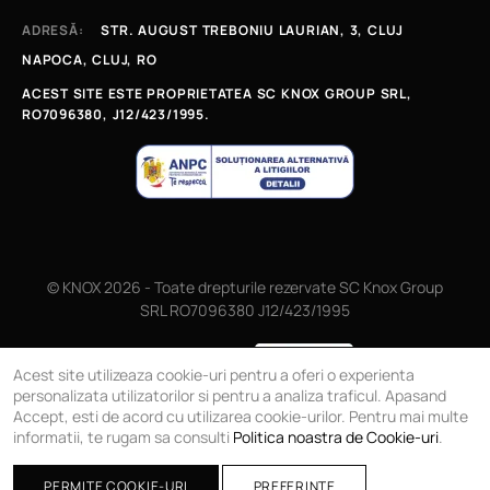
ADRESĂ:
STR. AUGUST TREBONIU LAURIAN, 3, CLUJ
NAPOCA, CLUJ, RO
ACEST SITE ESTE PROPRIETATEA SC KNOX GROUP SRL,
RO7096380, J12/423/1995.
© KNOX 2026 - Toate drepturile rezervate SC Knox Group
SRL RO7096380 J12/423/1995
Magazin online
Acest site utilizeaza cookie-uri pentru a oferi o experienta
personalizata utilizatorilor si pentru a analiza traficul. Apasand
Accept, esti de acord cu utilizarea cookie-urilor. Pentru mai multe
informatii, te rugam sa consulti
Politica noastra de Cookie-uri
.
PERMITE COOKIE-URI
PREFERINTE