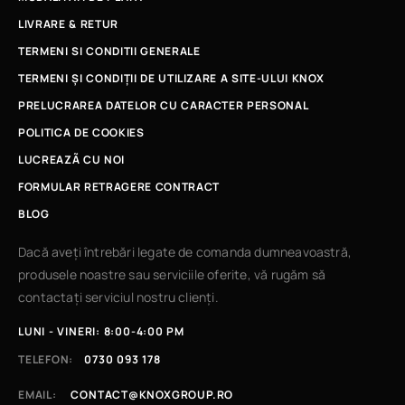
LIVRARE & RETUR
TERMENI SI CONDITII GENERALE
TERMENI ȘI CONDIȚII DE UTILIZARE A SITE-ULUI KNOX
PRELUCRAREA DATELOR CU CARACTER PERSONAL
POLITICA DE COOKIES
LUCREAZÃ CU NOI
FORMULAR RETRAGERE CONTRACT
BLOG
Dacă aveți întrebări legate de comanda dumneavoastră,
produsele noastre sau serviciile oferite, vă rugăm să
contactați serviciul nostru clienți.
LUNI - VINERI: 8:00-4:00 PM
TELEFON:
0730 093 178
EMAIL:
CONTACT@KNOXGROUP.RO