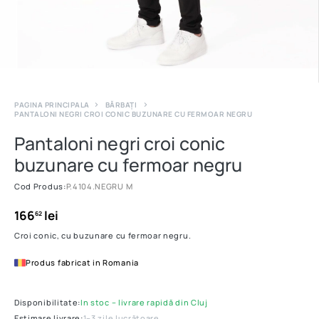
PAGINA PRINCIPALA
BĂRBAȚI
PANTALONI NEGRI CROI CONIC BUZUNARE CU FERMOAR NEGRU
Pantaloni negri croi conic
buzunare cu fermoar negru
Cod Produs:
P.4104.NEGRU M
166
lei
62
Croi conic, cu buzunare cu fermoar negru.
Produs fabricat in Romania
Disponibilitate:
In stoc – livrare rapidă din Cluj
Estimare livrare:
1–3 zile lucrătoare