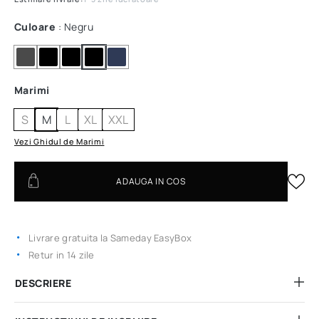
Culoare
: Negru
Marimi
S
M
L
XL
XXL
Vezi Ghidul de Marimi
ADAUGA IN COS
Livrare gratuita la Sameday EasyBox
Retur in 14 zile
DESCRIERE