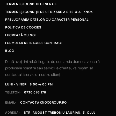
TERMENI SI CONDITII GENERALE
TERMENI ȘI CONDIȚII DE UTILIZARE A SITE-ULUI KNOX
PRELUCRAREA DATELOR CU CARACTER PERSONAL
POLITICA DE COOKIES
LUCREAZÃ CU NOI
FORMULAR RETRAGERE CONTRACT
BLOG
Dacă aveți întrebări legate de comanda dumneavoastră,
produsele noastre sau serviciile oferite, vă rugăm să
contactați serviciul nostru clienți.
LUNI - VINERI: 8:00-4:00 PM
TELEFON:
0730 093 178
EMAIL:
CONTACT@KNOXGROUP.RO
ADRESĂ:
STR. AUGUST TREBONIU LAURIAN, 3, CLUJ