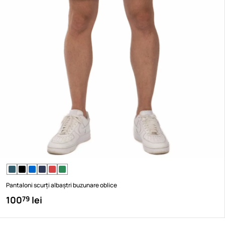
Pantaloni scurți albaștri buzunare oblice
100
lei
79