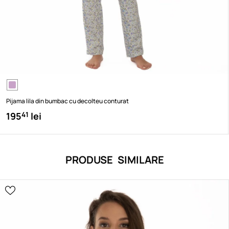
Pijama lila din bumbac cu decolteu conturat
195
lei
41
PRODUSE SIMILARE