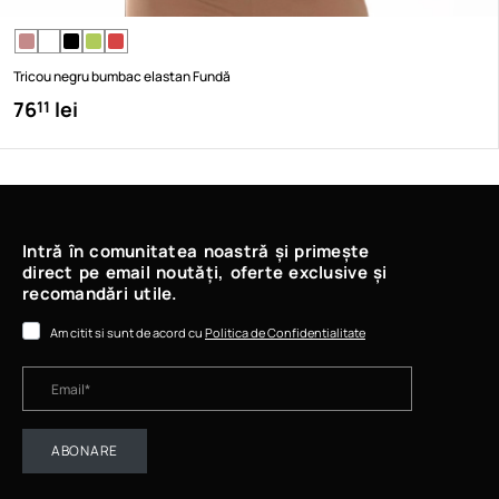
Tricou negru bumbac elastan Fundă
76
lei
11
Intră în comunitatea noastră și primește
direct pe email noutăți, oferte exclusive și
recomandări utile.
Am citit si sunt de acord cu
Politica de Confidentialitate
ABONARE