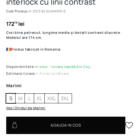
interlock cu linii contrast
Cod Produs:
H.2013.BLEUMARIN S
172
lei
79
Croi bine petrecut, lungime medie și detalii contrast discrete.
Modelul are 174 cm.
Produs fabricat in Romania
Disponibilitate:
In stoc – livrare rapidă din Cluj
Estimare livrare:
1–3 zile lucrătoare
Marimi
S
M
L
XL
XXL
3XL
Vezi Ghidul de Marimi
ADAUGA IN COS