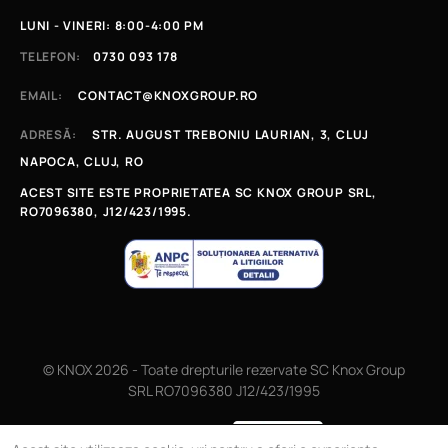
LUNI - VINERI: 8:00-4:00 PM
TELEFON:
0730 093 178
EMAIL:
CONTACT@KNOXGROUP.RO
ADRESĂ:
STR. AUGUST TREBONIU LAURIAN, 3, CLUJ
NAPOCA, CLUJ, RO
ACEST SITE ESTE PROPRIETATEA SC KNOX GROUP SRL,
RO7096380, J12/423/1995.
© KNOX 2026 - Toate drepturile rezervate SC Knox Group
SRL RO7096380 J12/423/1995
Magazin online