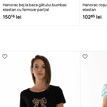
Hanorac bej la baza gâtului bumbac
Hanorac roșu
elastan cu fermoar parțial
elastan
16
85
150
lei
102
lei