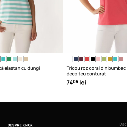
ză elastan cu dungi
Tricou roz coral din bumbac
decolteu conturat
05
74
lei
Dac
DESPRE KNOX