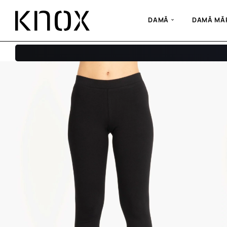
DAMĂ
DAMĂ MĂR