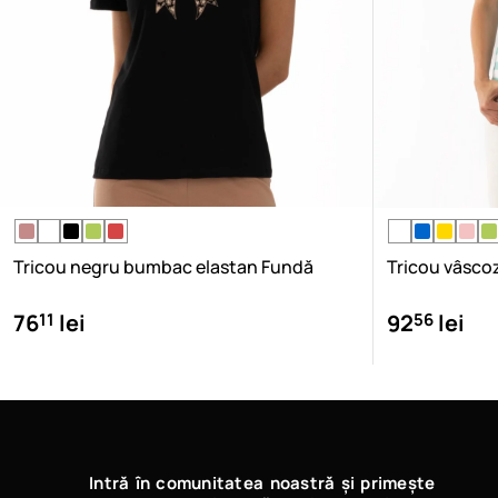
Tricou negru bumbac elastan Fundă
Tricou vâsco
11
56
76
lei
92
lei
Intră în comunitatea noastră și primește