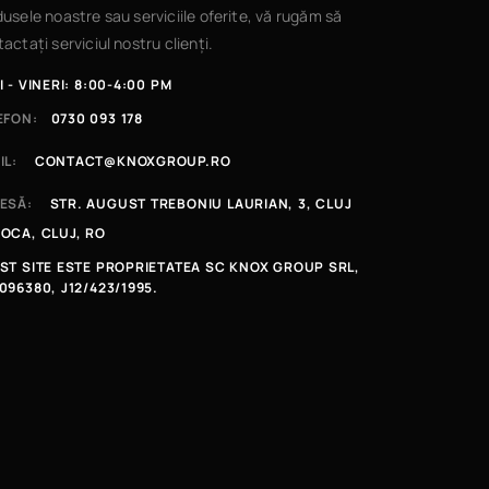
usele noastre sau serviciile oferite, vă rugăm să
actați serviciul nostru clienți.
I - VINERI: 8:00-4:00 PM
EFON:
0730 093 178
IL:
CONTACT@KNOXGROUP.RO
ESĂ:
STR. AUGUST TREBONIU LAURIAN, 3, CLUJ
OCA, CLUJ, RO
ST SITE ESTE PROPRIETATEA SC KNOX GROUP SRL,
096380, J12/423/1995.