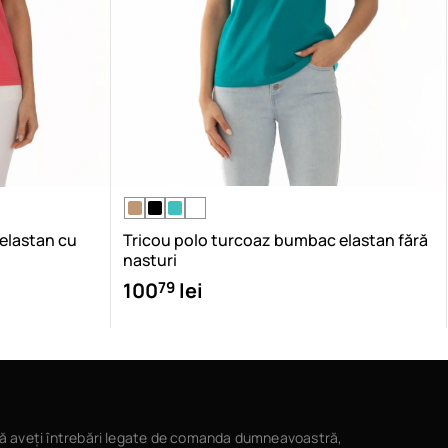
 elastan cu
Tricou polo turcoaz bumbac elastan fără
nasturi
79
100
lei
ă aveți întrebări legate de comanda dumneavoastră,