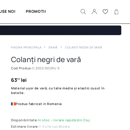
USE NOI
PROMOTII
PAGINA PRINCIPALA
DAMĂ
COLANȚI NEGRI DE VARĂ
Colanți negri de vară
Cod Produs:
C.2002.NEGRU S
63
lei
77
Material ușor de vară, cu talie medie și elastic cusut în
betelie.
Produs fabricat in Romania
Disponibilitate:
In stoc – livrare rapidă din Cluj
Estimare livrare:
1–3 zile lucrătoare