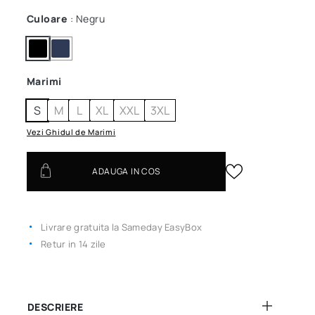
Culoare
: Negru
Marimi
S
M
L
XL
XXL
3XL
Vezi Ghidul de Marimi
ADAUGA IN COS
Livrare gratuita la Sameday EasyBox
Retur in 14 zile
DESCRIERE