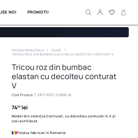
USE NOI
PROMOTII
PAGINA PRINCIPALA
DAMĂ
TRICOU ROZ DIN BUMBAC ELASTAN CU DECOLTEU CONTURAT V
Tricou roz din bumbac
elastan cu decolteu conturat
V
Cod Produs:
T.2977.ROZ-CORAL M
74
lei
05
Model din colecția Conturat, cu decolteu conturat în V și
croi echilibrat.
Produs fabricat in Romania