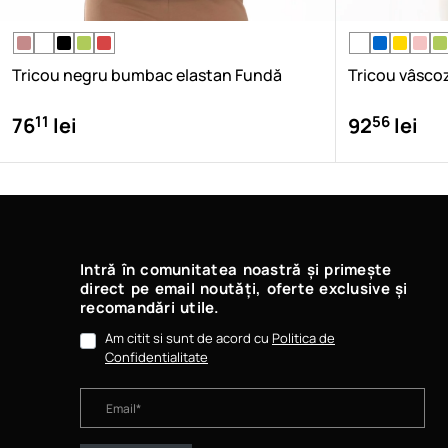
Tricou negru bumbac elastan Fundă
Tricou vâsco
11
56
76
lei
92
lei
Intră în comunitatea noastră și primește
direct pe email noutăți, oferte exclusive și
recomandări utile.
Am citit si sunt de acord cu
Politica de
Confidentialitate