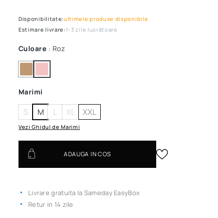
Disponibilitate:
ultimele produse disponibile
Estimare livrare:
1–3 zile lucrătoare
Culoare
: Roz
Marimi
S
M
L
XL
XXL
Vezi Ghidul de Marimi
ADAUGA IN COS
Livrare gratuita la Sameday EasyBox
Retur in 14 zile