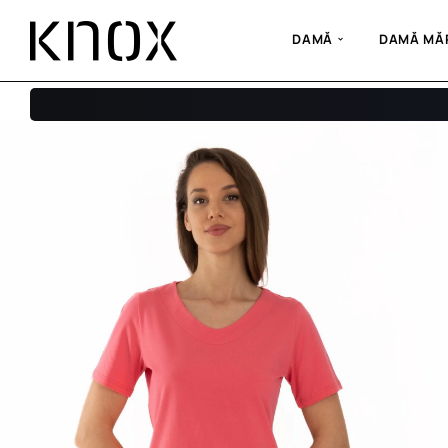
DAMĂ
DAMĂ MĂR