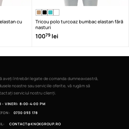
 elastan cu
Tricou polo turcoaz bumbac elastan fără
nasturi
79
100
lei
ă aveți întrebări legate de comanda dumneavoastră,
usele noastre sau serviciile oferite, vă rugăm să
actați serviciul nostru clienți.
I - VINERI: 8:00-4:00 PM
EFON:
0730 093 178
IL:
CONTACT@KNOXGROUP.RO