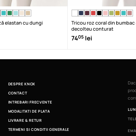
ză elastan cu dungi
Tricou roz coral din bumbac
decolteu conturat
05
74
lei
Dac
DESPRE KNOX
prod
CONTACT
cont
INTREBARI FRECVENTE
LUN
MODALITATI DE PLATA
TEL
LIVRARE & RETUR
TERMENI SI CONDITII GENERALE
EMA