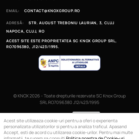
EMAIL:
CONTACT@KNOXGROUP.RO
ADRESĂ:
STR. AUGUST TREBONIU LAURIAN, 3, CLUJ
NAPOCA, CLUJ, RO
ACEST SITE ESTE PROPRIETATEA SC KNOX GROUP SRL,
RO7096380, J12/423/1995.
© KNOX 2026 - Toate drepturile rezervate SC Knox Group
SRL RO7096380 J12/423/1995
Magazin online
Acest site utilizeaza cookie-uri pentru a oferi o experienta
personalizata utilizatorilor si pentru a analiza traficul. Apasand
Accept, esti de acord cu utilizarea cookie-urilor. Pentru mai multe
informatii, te rugam sa consulti
Politica noastra de Cookie-uri
.