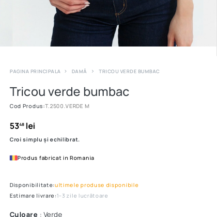
PAGINA PRINCIPALA
DAMĂ
TRICOU VERDE BUMBAC
Tricou verde bumbac
Cod Produs:
T.2500.VERDE M
53
lei
48
Croi simplu și echilibrat.
Produs fabricat in Romania
Disponibilitate:
ultimele produse disponibile
Estimare livrare:
1–3 zile lucrătoare
Culoare
: Verde