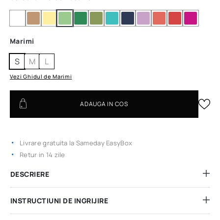
Marimi
S
M
L
Vezi Ghidul de Marimi
ADAUGA IN COS
Livrare gratuita la Sameday EasyBox
Retur in 14 zile
DESCRIERE
INSTRUCTIUNI DE INGRIJIRE