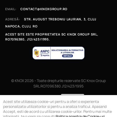
EMAIL:
CONTACT@KNOXGROUP.RO
ADRESĂ:
STR. AUGUST TREBONIU LAURIAN, 3, CLUJ
NAPOCA, CLUJ, RO
ACEST SITE ESTE PROPRIETATEA SC KNOX GROUP SRL,
RO7096380, J12/423/1995.
© KNOX 2026 - Toate drepturile rezervate SC Knox Group
SRL RO7096380 J12/423/1995
Magazin online
Acest site utilizeaza cookie-uri pentru a oferi o experienta
personalizata utilizatorilor si pentru a analiza traficul. Apasand
Accept, esti de acord cu utilizarea cookie-urilor. Pentru mai multe
informatii, te rugam sa consulti
Politica noastra de Cookie-uri
.