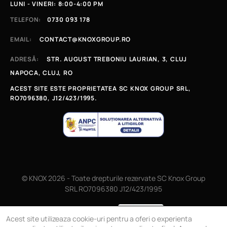
LUNI - VINERI: 8:00-4:00 PM
TELEFON:
0730 093 178
EMAIL:
CONTACT@KNOXGROUP.RO
ADRESĂ:
STR. AUGUST TREBONIU LAURIAN, 3, CLUJ
NAPOCA, CLUJ, RO
ACEST SITE ESTE PROPRIETATEA SC KNOX GROUP SRL,
RO7096380, J12/423/1995.
© KNOX 2026 - Toate drepturile rezervate SC Knox Group
SRL RO7096380 J12/423/1995
Magazin online
Acest site utilizeaza cookie-uri pentru a oferi o experienta