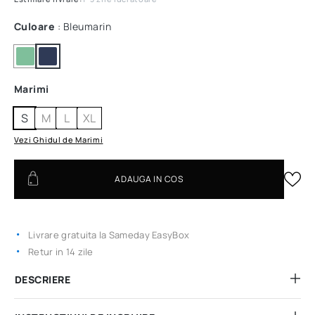
Culoare
: Bleumarin
Marimi
S
M
L
XL
Vezi Ghidul de Marimi
ADAUGA IN COS
Livrare gratuita la Sameday EasyBox
Retur in 14 zile
DESCRIERE