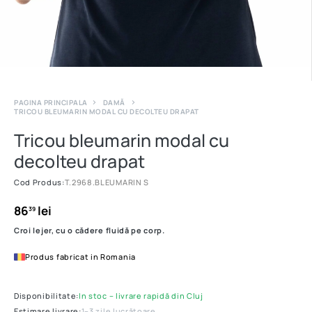
PAGINA PRINCIPALA
DAMĂ
TRICOU BLEUMARIN MODAL CU DECOLTEU DRAPAT
Tricou bleumarin modal cu
decolteu drapat
Cod Produs:
T.2968.BLEUMARIN S
86
lei
39
Croi lejer, cu o cădere fluidă pe corp.
Produs fabricat in Romania
Disponibilitate:
In stoc – livrare rapidă din Cluj
Estimare livrare:
1–3 zile lucrătoare