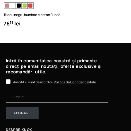
Tricou negru bumbac elastan Fundă
76
lei
11
Intră în comunitatea noastră și primește
direct pe email noutăți, oferte exclusive și
recomandări utile.
Am citit si sunt de acord cu
Politica de Confidentialitate
ABONARE
DESPRE KNOX