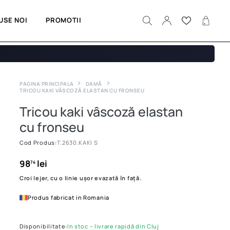
USE NOI
PROMOTII
PAGINA PRINCIPALA
DAMĂ
TRICOU KAKI VÂSCOZĂ ELASTAN CU FRONSEU
Tricou kaki vâscoză elastan
cu fronseu
Cod Produs:
T.2630.KAKI S
98
lei
74
Croi lejer, cu o linie ușor evazată în față.
Produs fabricat in Romania
Disponibilitate:
In stoc – livrare rapidă din Cluj