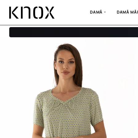
DAMĂ
DAMĂ MĂR