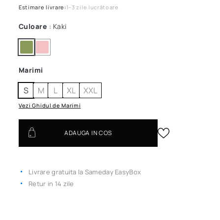
Estimare livrare:
1–3 zile lucrătoare
Culoare
: Kaki
Marimi
S
M
L
XL
XXL
Vezi Ghidul de Marimi
ADAUGA IN COS
Livrare gratuita la Sameday EasyBox
Retur in 14 zile