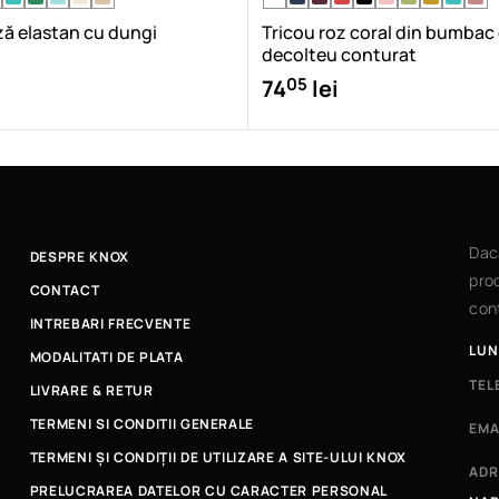
ză elastan cu dungi
Tricou roz coral din bumbac
decolteu conturat
05
74
lei
Dac
DESPRE KNOX
prod
CONTACT
cont
INTREBARI FRECVENTE
LUN
MODALITATI DE PLATA
TEL
LIVRARE & RETUR
TERMENI SI CONDITII GENERALE
EMA
TERMENI ȘI CONDIȚII DE UTILIZARE A SITE-ULUI KNOX
ADR
PRELUCRAREA DATELOR CU CARACTER PERSONAL