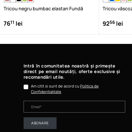
Tricou negru bumbac elastan Fundă
Tricou vâsco
11
56
76
lei
92
lei
Intră în comunitatea noastră și primește
direct pe email noutăți, oferte exclusive și
recomandări utile.
Am citit si sunt de acord cu
Politica de
Confidentialitate
ABONARE