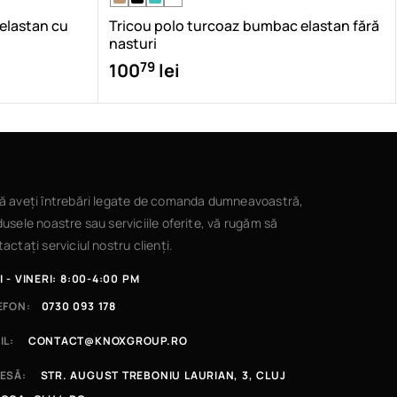
 elastan cu
Tricou polo turcoaz bumbac elastan fără
nasturi
79
100
lei
ă aveți întrebări legate de comanda dumneavoastră,
usele noastre sau serviciile oferite, vă rugăm să
actați serviciul nostru clienți.
I - VINERI: 8:00-4:00 PM
EFON:
0730 093 178
IL:
CONTACT@KNOXGROUP.RO
ESĂ:
STR. AUGUST TREBONIU LAURIAN, 3, CLUJ