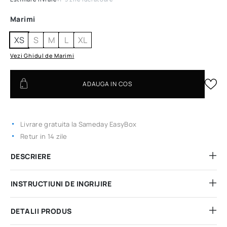
Marimi
XS
S
M
L
XL
Vezi Ghidul de Marimi
ADAUGA IN COS
Livrare gratuita la Sameday EasyBox
Retur in 14 zile
DESCRIERE
INSTRUCTIUNI DE INGRIJIRE
DETALII PRODUS