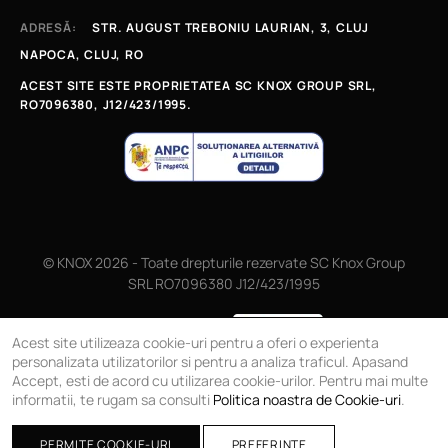
ADRESĂ:
STR. AUGUST TREBONIU LAURIAN, 3, CLUJ
NAPOCA, CLUJ, RO
ACEST SITE ESTE PROPRIETATEA SC KNOX GROUP SRL,
RO7096380, J12/423/1995.
© KNOX 2026 - Toate drepturile rezervate SC Knox Group
SRL RO7096380 J12/423/1995
Magazin online
Acest site utilizeaza cookie-uri pentru a oferi o experienta
personalizata utilizatorilor si pentru a analiza traficul. Apasand
Accept, esti de acord cu utilizarea cookie-urilor. Pentru mai multe
informatii, te rugam sa consulti
Politica noastra de Cookie-uri
.
PERMITE COOKIE-URI
PREFERINTE