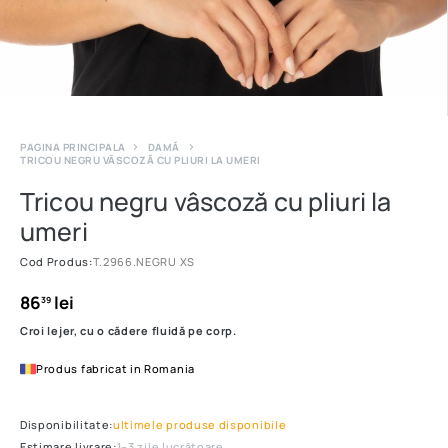
PAGINA PRINCIPALA
DAMĂ
TRICOU NEGRU VÂSCOZĂ CU PLIURI LA UMERI
Tricou negru vâscoză cu pliuri la
umeri
Cod Produs:
T.2966.NEGRU XS
86
lei
39
Croi lejer, cu o cădere fluidă pe corp.
Produs fabricat in Romania
Disponibilitate:
ultimele produse disponibile
Estimare livrare:
1–3 zile lucrătoare